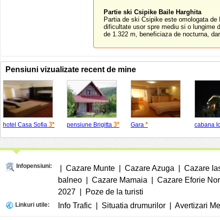
Partie ski Csipike Baile Harghita
Partia de ski Csipike este omologata de 
dificultate usor spre mediu si o lungime 
de 1.322 m, beneficiaza de nocturna, dar 
Pensiuni vizualizate recent de mine
3*
3*
*
hotel Casa Sofia
pensiune Brigitta
Gara
cabana I
Infopensiuni:
|
Cazare Munte
|
Cazare Azuga
|
Cazare Ia
balneo
|
Cazare Mamaia
|
Cazare Eforie No
2027
|
Poze de la turisti
Linkuri utile:
Info Trafic
|
Situatia drumurilor
|
Avertizari M