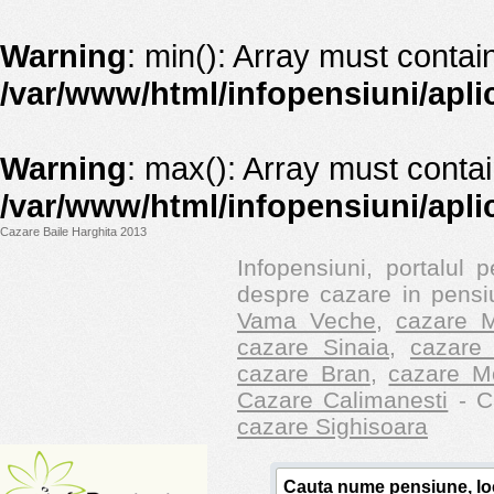
Warning
: min(): Array must contai
/var/www/html/infopensiuni/apli
Warning
: max(): Array must contai
/var/www/html/infopensiuni/apli
Cazare Baile Harghita 2013
Infopensiuni, portalul p
despre cazare in pensiu
Vama Veche
,
cazare M
cazare Sinaia
,
cazare 
cazare Bran
,
cazare M
Cazare Calimanesti
- Ca
cazare Sighisoara