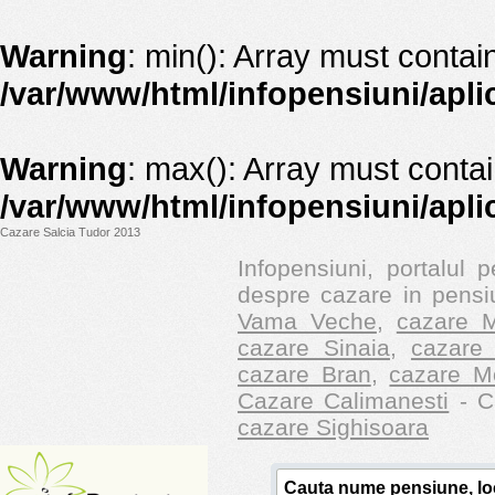
Warning
: min(): Array must contai
/var/www/html/infopensiuni/apli
Warning
: max(): Array must contai
/var/www/html/infopensiuni/apli
Cazare Salcia Tudor 2013
Infopensiuni, portalul p
despre cazare in pensiu
Vama Veche
,
cazare M
cazare Sinaia
,
cazare 
cazare Bran
,
cazare M
Cazare Calimanesti
- Ca
cazare Sighisoara