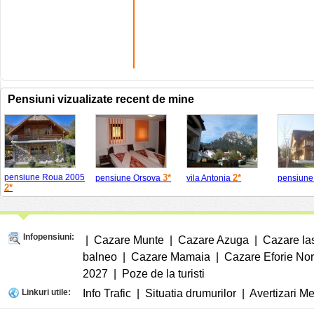
Pensiuni vizualizate recent de mine
pensiune Roua 2005
3*
2*
pensiune Orsova
vila Antonia
pensiune
2*
Infopensiuni:
|
Cazare Munte
|
Cazare Azuga
|
Cazare Ia
balneo
|
Cazare Mamaia
|
Cazare Eforie No
2027
|
Poze de la turisti
Linkuri utile:
Info Trafic
|
Situatia drumurilor
|
Avertizari M