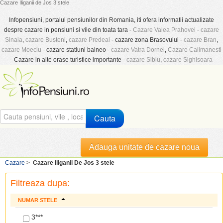
Cazare Iliganii de Jos 3 stele
Infopensiuni, portalul pensiunilor din Romania, iti ofera informatii actualizate
despre cazare in pensiuni si vile din toata tara -
Cazare Valea Prahovei
-
cazare
Sinaia
,
cazare Busteni
,
cazare Predeal
- cazare zona Brasovului -
cazare Bran
,
cazare Moeciu
- cazare statiuni balneo -
cazare Vatra Dornei
,
Cazare Calimanesti
- Cazare in alte orase turistice importante -
cazare Sibiu
,
cazare Sighisoara
Cauta
Adauga unitate de cazare noua
Cazare
>
Cazare Iliganii De Jos 3 stele
Filtreaza dupa:
NUMAR STELE
3***