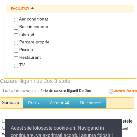
FACILITATI
Aer conditionat
Baie in camera
Internet
Parcare proprie
Piscina
Restaurant
TV
Cazare Iliganii de Jos 3 stele
Arata harta
-
1
unitati de cazare cu oferte de
cazare Iliganii De Jos
Sorteaza :
Pret
Aleator
Nr. camere
Pensiunea DeltaSkyFishing Iliganii De Jos
3
stele
1.
Acest site foloseste cookie-uri. Navigand in
Nr. locuri cazare:
20
Nr. camere:
10
0.56
(km fata de centrul localitatii)
continuare, va exprimati acordul asupra folosirii
Este o pensiune deschisa in iulie 2008 si va ofera:-7 camere cu pat