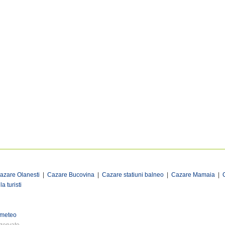
azare Olanesti
|
Cazare Bucovina
|
Cazare statiuni balneo
|
Cazare Mamaia
|
a turisti
 meteo