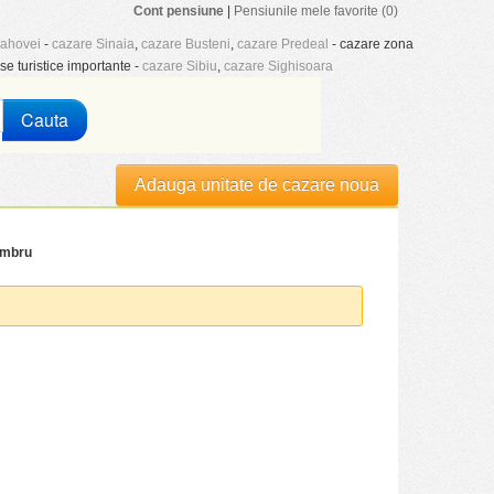
Cont pensiune
|
Pensiunile mele favorite (0)
rahovei
-
cazare Sinaia
,
cazare Busteni
,
cazare Predeal
- cazare zona
se turistice importante -
cazare Sibiu
,
cazare Sighisoara
Cauta
Adauga unitate de cazare noua
imbru