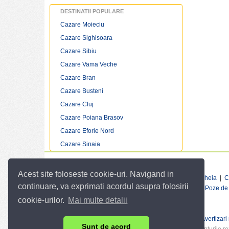
Sarbatori traditionale Santimbru
DESTINATII POPULARE
Specialitati culinare Santimbru
Cazare Moieciu
Restaurante si cluburi Santimbru
Cazare Sighisoara
Harta Santimbru
Vremea Santimbru
Cazare Sibiu
Cazare Vama Veche
Cazare Bran
Cazare Busteni
Cazare Cluj
Cazare Poiana Brasov
Cazare Eforie Nord
Cazare Sinaia
Infopensiuni :
Acest site foloseste cookie-uri. Navigand in
Cazare munte
|
Cazare Azuga
|
Cazare Iasi
|
Cazare Cheia
|
C
continuare, va exprimati acordul asupra folosirii
Revelion Santimbru 2027
|
Mersul trenurilor Santimbru
|
Poze de l
cookie-urilor.
Mai multe detalii
Linkuri utile:
Vremea in Romania
|
Info Trafic
|
Situatia drumurilor
|
Avertizari
Sunt de acord