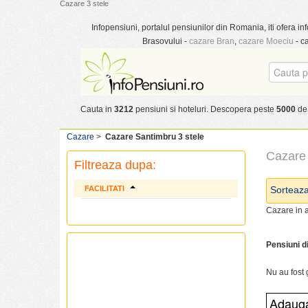
Cazare 3 stele
Infopensiuni, portalul pensiunilor din Romania, iti ofera inf
Brasovului -
cazare Bran
,
cazare Moeciu
- c
Cauta in
3212
pensiuni si hoteluri. Descopera peste
5000
de 
Cazare
>
Cazare Santimbru 3 stele
Cazare 
Filtreaza dupa:
FACILITATI
Sorteaz
Cazare in a
Pensiuni d
Nu au fost 