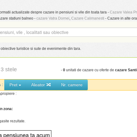
ormatii actualizate despre cazare in pensiuni si vile din toata tara -
Cazare Valea P
azare statiuni balneo -
cazare Vatra Dornei
,
Cazare Calimanesti
- Cazare in alte ora
obiective turistice si sute de evenimente din tara.
3 stele
-
0
unitati de cazare cu oferte de
cazare Sant
a :
Pret
Aleator
Nr. camere
propiere :
in zona:
gasite rezultate.