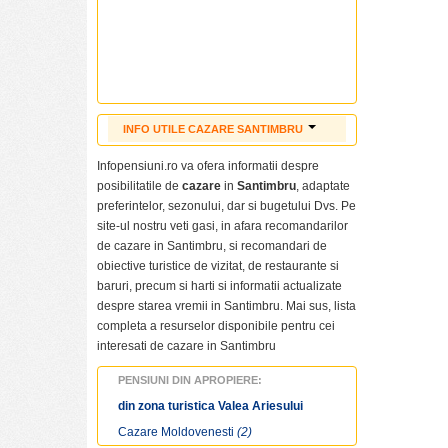
INFO UTILE CAZARE SANTIMBRU
Cazare ieftina Santimbru
Infopensiuni.ro va ofera informatii despre
Cazare Santimbru
posibilitatile de
cazare
in
Santimbru
, adaptate
Pensiuni ieftine Santimbru
preferintelor, sezonului, dar si bugetului Dvs. Pe
Pensiuni cu piscina Santimbru
site-ul nostru veti gasi, in afara recomandarilor
Tarife cazare Santimbru
de cazare in Santimbru, si recomandari de
Cazare pensiuni Santimbru
obiective turistice de vizitat, de restaurante si
Cazare vile Santimbru
baruri, precum si harti si informatii actualizate
Cazare hoteluri Santimbru
despre starea vremii in Santimbru. Mai sus, lista
Revelion Santimbru
completa a resurselor disponibile pentru cei
Craciun Santimbru
interesati de cazare in Santimbru
Paste Santimbru
PENSIUNI DIN APROPIERE:
Informatii
Santimbru
din zona turistica Valea Ariesului
Poze Santimbru
Cazare Moldovenesti
(2)
Obiective turistice Santimbru