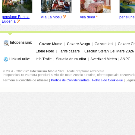
pensiune Bunica
3*
*
vila La Mosu
vila deea
pensiune
3*
Eugenia
Infopensiuni:
|
Cazare Munte
|
Cazare Azuga
|
Cazare Iasi
|
Cazare Ch
Eforie Nord
|
Tarife cazare
|
Craciun Stefan Cel Mare 2026
Linkuri utile:
Info Trafic
|
Situatia drumurilor
|
Avertizari Meteo
|
ANPC
© 2004 - 2026
SC InfoTurism Media SRL.
Toate drepturile rezervate.
Infopensiuni.ro va ofera pensiuni si vile din toate zonele turistice, oferte speciale, rezervari 
Termenii si conditiile de utilizare
|
Politica de Confidentialitate
|
Politica de Cookie-uri
|
Legisl