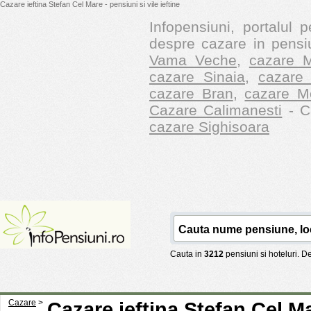
Cazare ieftina Stefan Cel Mare - pensiuni si vile ieftine
Infopensiuni, portalul p
despre cazare in pensiu
Vama Veche
,
cazare M
cazare Sinaia
,
cazare 
cazare Bran
,
cazare M
Cazare Calimanesti
- Ca
cazare Sighisoara
Cauta in
3212
pensiuni si hoteluri. 
Cazare
>
Cazare ieftina Stefan Cel M