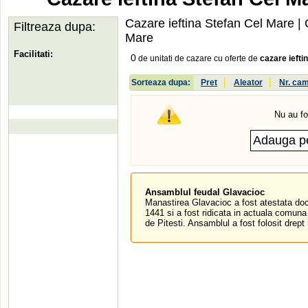
Cazare ieftina Stefan Cel Mare
| 
Filtreaza dupa:
Mare
Facilitati:
0
de unitati de cazare cu oferte de
cazare iefti
Sorteaza dupa:
Pret
Aleator
Nr. ca
Nu au fo
Ansamblul feudal Glavacioc
Manastirea Glavacioc a fost atestata do
1441 si a fost ridicata in actuala comun
de Pitesti. Ansamblul a fost folosit drept r