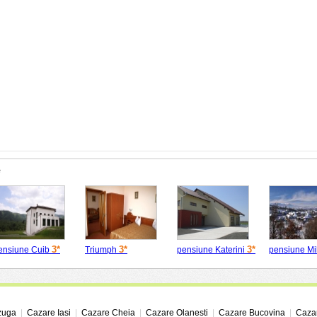
e
3*
3*
3*
ensiune Cuib
Triumph
pensiune Katerini
pensiune Mi
zuga
|
Cazare Iasi
|
Cazare Cheia
|
Cazare Olanesti
|
Cazare Bucovina
|
Cazar