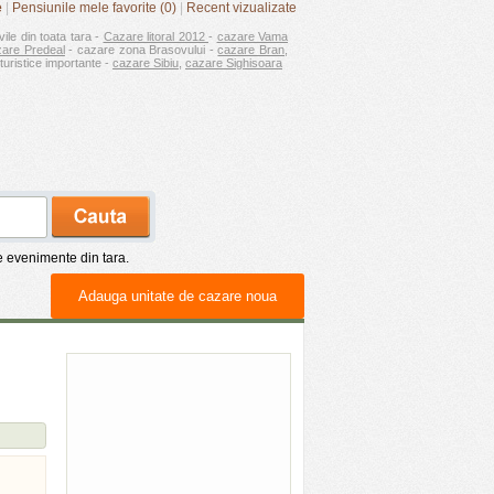
e
|
Pensiunile mele favorite (0)
|
Recent vizualizate
vile din toata tara -
Cazare litoral 2012
-
cazare Vama
zare Predeal
- cazare zona Brasovului -
cazare Bran
,
turistice importante -
cazare Sibiu
,
cazare Sighisoara
de evenimente din tara.
Adauga unitate de cazare noua