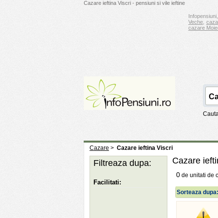
Cazare ieftina Viscri - pensiuni si vile ieftine
Infopensiuni,
Veche
,
caza
cazare Moie
Cauta
Cazare
>
Cazare ieftina Viscri
Cazare iefti
Filtreaza dupa:
0
de unitati de 
Facilitati:
Sorteaza dupa