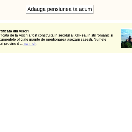
tificata din Viscri
ificata de la Viscri a fost construita in secolul al XIII-lea, in stil romanic si
cumentele oficiale inainte de mentionarea asezarii sasesti. Numele
ri provine d ...
mai mult