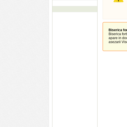
Biserica for
Biserica fort
apare in do
asezarii Visc