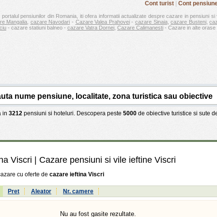
Cont turist
|
Cont pensiun
 portalul pensiunilor din Romania, iti ofera informatii actualizate despre cazare in pensiuni si 
re Mangalia
,
cazare Navodari
-
Cazare Valea Prahovei
-
cazare Sinaia
,
cazare Busteni
,
ca
ciu
- cazare statiuni balneo -
cazare Vatra Dornei
,
Cazare Calimanesti
- Cazare in alte orase 
 in
3212
pensiuni si hoteluri. Descopera peste
5000
de obiective turistice si sute 
na Viscri
| Cazare pensiuni si vile ieftine Viscri
cazare cu oferte de
cazare ieftina Viscri
:
Pret
Aleator
Nr. camere
Nu au fost gasite rezultate.