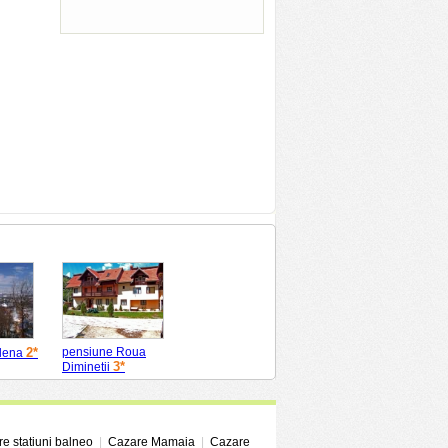
2*
pensiune Roua
lena
3*
Diminetii
e statiuni balneo
|
Cazare Mamaia
|
Cazare