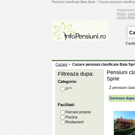
Pensiuni clasificate Baia Sprie - Cazare pensiuni clasifica
Infopensiuni,
Veche
,
caza
cazare Moie
Cauta
Cazare
>
Cazare pensiuni clasificate Baia Spr
Pensiuni cla
Filtreaza dupa:
Sprie
Categorie:
2
pensiuni clasi
3***
Sorteaza dupa
Facilitati:
Parcare proprie
Piscina
Restaurant