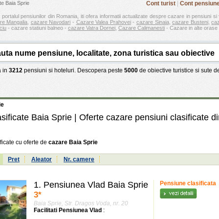
te Baia Sprie
Cont turist
|
Cont pensiun
 portalul pensiunilor din Romania, iti ofera informatii actualizate despre cazare in pensiuni si 
re Mangalia
,
cazare Navodari
-
Cazare Valea Prahovei
-
cazare Sinaia
,
cazare Busteni
,
ca
ciu
- cazare statiuni balneo -
cazare Vatra Dornei
,
Cazare Calimanesti
- Cazare in alte orase 
 in
3212
pensiuni si hoteluri. Descopera peste
5000
de obiective turistice si sute 
ie
sificate Baia Sprie | Oferte cazare pensiuni clasificate d
ficate cu oferte de
cazare Baia Sprie
:
Pret
Aleator
Nr. camere
1.
Pensiunea Vlad Baia Sprie
Pensiune clasificata
3
*
Baia Sprie, Str. Dragos Voda, nr. 20
Facilitati Pensiunea Vlad
: