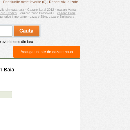
e
|
Pensiunile mele favorite (0)
|
Recent vizualizate
vile din toata tara -
Cazare litoral 2012
-
cazare Vama
zare Predeal
- cazare zona Brasovului -
cazare Bran
,
turistice importante -
cazare Sibiu
,
cazare Sighisoara
de evenimente din tara.
Adauga unitate de cazare noua
in Baia