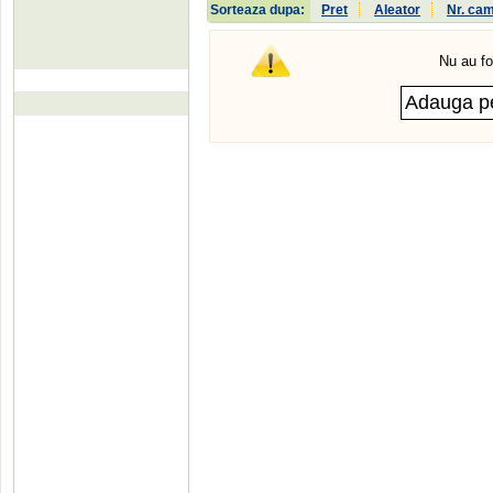
Sorteaza dupa:
Pret
Aleator
Nr. ca
Nu au fo