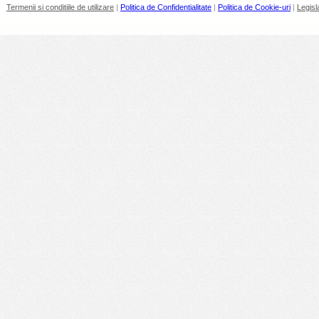
Termenii si conditiile de utilizare
|
Politica de Confidentialitate
|
Politica de Cookie-uri
|
Legisl