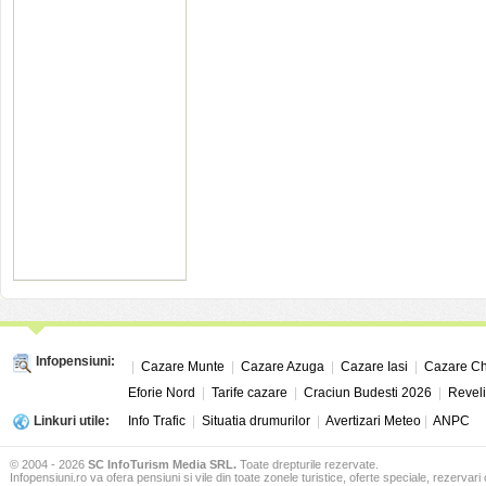
Infopensiuni:
|
Cazare Munte
|
Cazare Azuga
|
Cazare Iasi
|
Cazare Ch
Eforie Nord
|
Tarife cazare
|
Craciun Budesti 2026
|
Revel
Linkuri utile:
Info Trafic
|
Situatia drumurilor
|
Avertizari Meteo
|
ANPC
© 2004 - 2026
SC InfoTurism Media SRL.
Toate drepturile rezervate.
Infopensiuni.ro va ofera pensiuni si vile din toate zonele turistice, oferte speciale, rezervari 