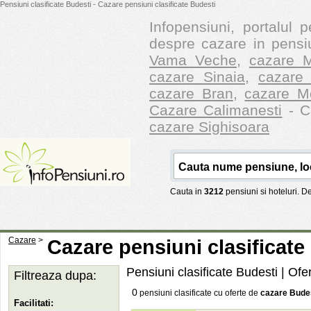
Pensiuni clasificate Budesti - Cazare pensiuni clasificate Budesti
Infopensiuni, portalul p
despre cazare in pensiu
Vama Veche
,
cazare M
cazare Sinaia
,
cazare 
cazare Bran
,
cazare M
Cazare Calimanesti
- Ca
cazare Sighisoara
Cauta in
3212
pensiuni si hoteluri. 
Cazare
>
Cazare pensiuni clasificate
Pensiuni clasificate Budesti | Ofe
Filtreaza dupa:
0
pensiuni clasificate cu oferte de
cazare Bude
Facilitati: