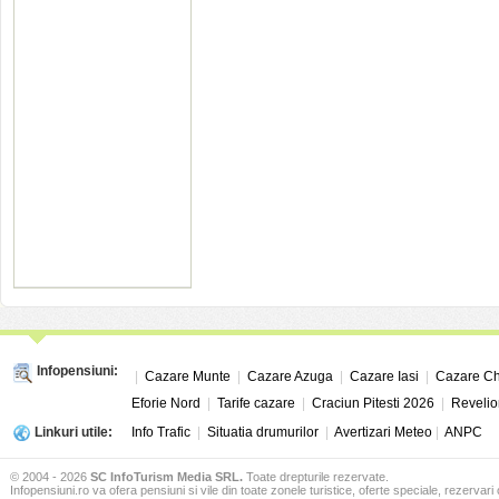
Infopensiuni:
|
Cazare Munte
|
Cazare Azuga
|
Cazare Iasi
|
Cazare Ch
Eforie Nord
|
Tarife cazare
|
Craciun Pitesti 2026
|
Revelio
Linkuri utile:
Info Trafic
|
Situatia drumurilor
|
Avertizari Meteo
|
ANPC
© 2004 - 2026
SC InfoTurism Media SRL.
Toate drepturile rezervate.
Infopensiuni.ro va ofera pensiuni si vile din toate zonele turistice, oferte speciale, rezervari 