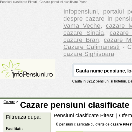
Pensiuni clasificate Pitesti - Cazare pensiuni clasificate Pitesti
Infopensiuni, portalul p
despre cazare in pensiu
Vama Veche
,
cazare M
cazare Sinaia
,
cazare 
cazare Bran
,
cazare M
Cazare Calimanesti
- Ca
cazare Sighisoara
Cauta in
3212
pensiuni si hoteluri. 
Cazare
>
Cazare pensiuni clasificate 
Pensiuni clasificate Pitesti | Ofer
Filtreaza dupa:
0
pensiuni clasificate cu oferte de
cazare Pitest
Facilitati: