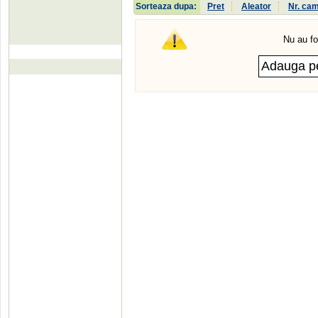
Sorteaza dupa:
Pret
Aleator
Nr. ca
Nu au fo