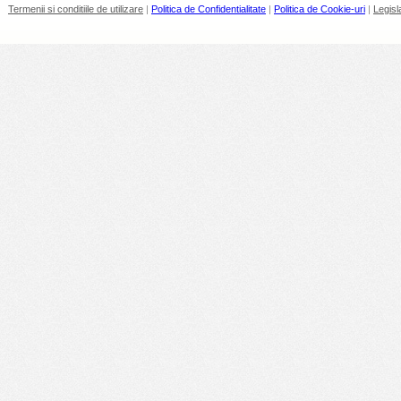
Termenii si conditiile de utilizare
|
Politica de Confidentialitate
|
Politica de Cookie-uri
|
Legisl