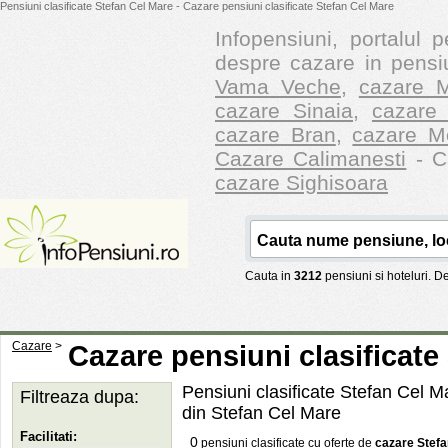
Pensiuni clasificate Stefan Cel Mare - Cazare pensiuni clasificate Stefan Cel Mare
Infopensiuni, portalul p
despre cazare in pensiu
Vama Veche
,
cazare M
cazare Sinaia
,
cazare 
cazare Bran
,
cazare M
Cazare Calimanesti
- Ca
cazare Sighisoara
Cauta in
3212
pensiuni si hoteluri. 
Cazare
>
Cazare pensiuni clasificate
Pensiuni clasificate Stefan Cel Ma
Filtreaza dupa:
din Stefan Cel Mare
Facilitati:
0
pensiuni clasificate cu oferte de
cazare Stefa