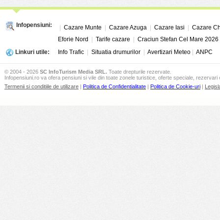
Infopensiuni:
|
Cazare Munte
|
Cazare Azuga
|
Cazare Iasi
|
Cazare Ch
Eforie Nord
|
Tarife cazare
|
Craciun Stefan Cel Mare 2026
Linkuri utile:
Info Trafic
|
Situatia drumurilor
|
Avertizari Meteo
|
ANPC
© 2004 - 2026
SC InfoTurism Media SRL.
Toate drepturile rezervate.
Infopensiuni.ro va ofera pensiuni si vile din toate zonele turistice, oferte speciale, rezervari 
Termenii si conditiile de utilizare
|
Politica de Confidentialitate
|
Politica de Cookie-uri
|
Legisl