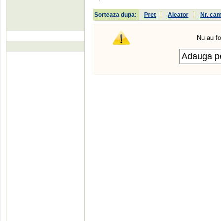
Sorteaza dupa:
Pret
Aleator
Nr. ca
Nu au fo