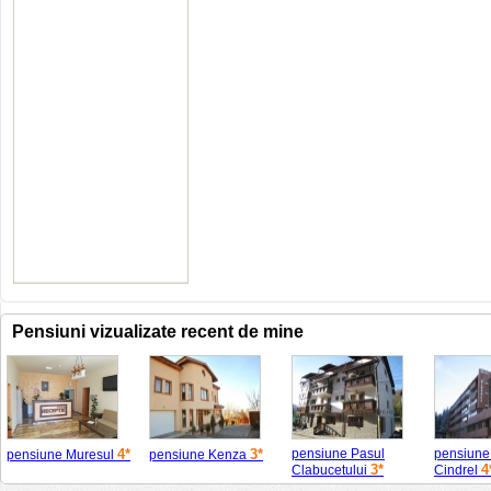
Pensiuni vizualizate recent de mine
4*
3*
pensiune Pasul
pensiune
pensiune Muresul
pensiune Kenza
3*
4
Clabucetului
Cindrel