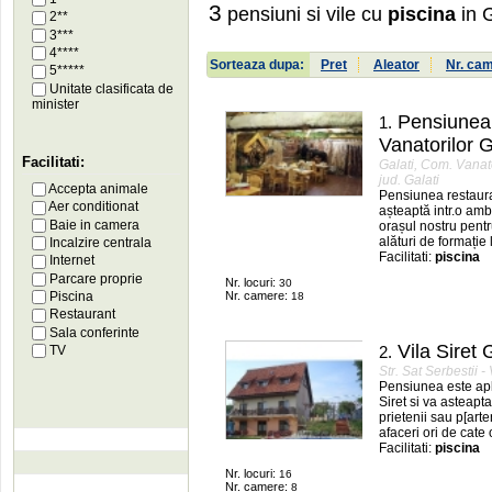
3
pensiuni si vile cu
piscina
in G
2**
3***
4****
Sorteaza dupa:
Pret
Aleator
Nr. ca
5*****
Unitate clasificata de
minister
Pensiunea
1.
Vanatorilor G
Facilitati:
Galati, Com. Vanator
jud. Galati
Accepta animale
Pensiunea restaura
Aer conditionat
așteaptă intr.o amb
Baie in camera
orașul nostru pentr
alături de formație l
Incalzire centrala
Facilitati:
piscina
Internet
Parcare proprie
Nr. locuri:
30
Piscina
Nr. camere:
18
Restaurant
Sala conferinte
Vila Siret 
TV
2.
Str. Sat Serbestii -
Pensiunea este apl
Siret si va asteapta
prietenii sau p[ar
afaceri ori de cate 
Facilitati:
piscina
Nr. locuri:
16
Nr. camere:
8