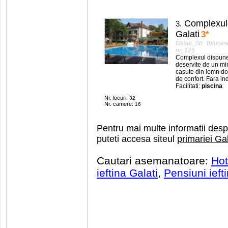
Complexul-T
3.
Galati
3
*
Galati, Str. Tuluce
nr. 125
Complexul dispune
deservite de un min
casute din lemn dot
de confort. Fara in
Facilitati:
piscina
Nr. locuri:
32
Nr. camere:
16
Pentru mai multe informatii des
puteti accesa siteul
primariei Gal
Cautari asemanatoare:
Hot
ieftina Galati
,
Pensiuni ieft