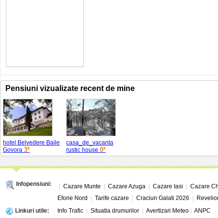
Pensiuni vizualizate recent de mine
hotel Belvedere Baile
casa_de_vacanta
3*
0*
Govora
rustic house
Infopensiuni:
|
Cazare Munte
|
Cazare Azuga
|
Cazare Iasi
|
Cazare Ch
Eforie Nord
|
Tarife cazare
|
Craciun Galati 2026
|
Revelio
Linkuri utile:
Info Trafic
|
Situatia drumurilor
|
Avertizari Meteo
|
ANPC