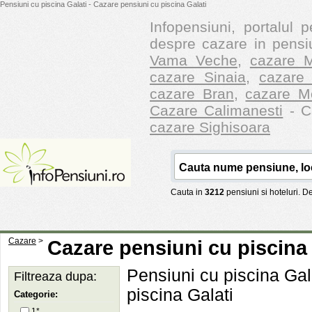
Pensiuni cu piscina Galati - Cazare pensiuni cu piscina Galati
Infopensiuni, portalul p
despre cazare in pensiu
Vama Veche
,
cazare M
cazare Sinaia
,
cazare 
cazare Bran
,
cazare M
Cazare Calimanesti
- Ca
cazare Sighisoara
Cauta in
3212
pensiuni si hoteluri. 
Cazare
>
Cazare pensiuni cu piscina 
Pensiuni cu piscina Gala
Filtreaza dupa:
piscina Galati
Categorie:
1*