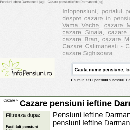
Pensiuni ieftine Darmanesti (ag) - Cazare pensiuni ieftine Darmanesti (ag)
Infopensiuni, portalul p
despre cazare in pensiu
Vama Veche
,
cazare M
cazare Sinaia
,
cazare 
cazare Bran
,
cazare M
Cazare Calimanesti
- Ca
cazare Sighisoara
Cauta in
3212
pensiuni si hoteluri. 
Cazare
>
Cazare pensiuni ieftine Dar
Pensiuni ieftine Darman
Filtreaza dupa:
pensiuni ieftine Darman
Facilitati pensiuni