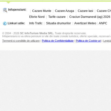
Infopensiuni:
|
Cazare Munte
|
Cazare Azuga
|
Cazare Iasi
|
Cazare Ch
Eforie Nord
|
Tarife cazare
|
Craciun Darmanesti (ag) 2026
Linkuri utile:
Info Trafic
|
Situatia drumurilor
|
Avertizari Meteo
|
ANPC
© 2004 - 2026
SC InfoTurism Media SRL.
Toate drepturile rezervate.
Infopensiuni.ro va ofera pensiuni si vile din toate zonele turistice, oferte speciale, rezervari 
Termenii si conditiile de utilizare
|
Politica de Confidentialitate
|
Politica de Cookie-uri
|
Legisl