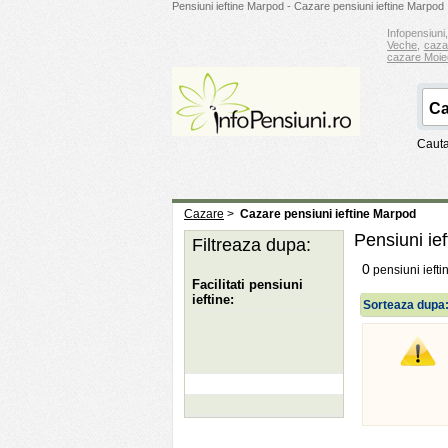
Pensiuni ieftine Marpod - Cazare pensiuni ieftine Marpod
Infopensiuni,
Veche
,
caza
cazare Moie
Cauta
Cazare
>
Cazare pensiuni ieftine Marpod
Pensiuni ie
Filtreaza dupa:
0
pensiuni iefti
Facilitati pensiuni
ieftine:
Sorteaza dupa