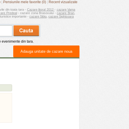
e
|
Pensiunile mele favorite (0)
|
Recent vizualizate
vile din toata tara -
Cazare litoral 2012
-
cazare Vama
zare Predeal
- cazare zona Brasovului -
cazare Bran
,
turistice importante -
cazare Sibiu
,
cazare Sighisoara
de evenimente din tara.
Adauga unitate de cazare noua