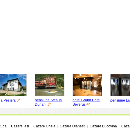
e
3*
pensiune Steaua
hotel Grand Hotel
ila Pestera
pensiune Li
3*
4*
Dunarii
Severus
zuga
|
Cazare Iasi
|
Cazare Cheia
|
Cazare Olanesti
|
Cazare Bucovina
|
Cazar