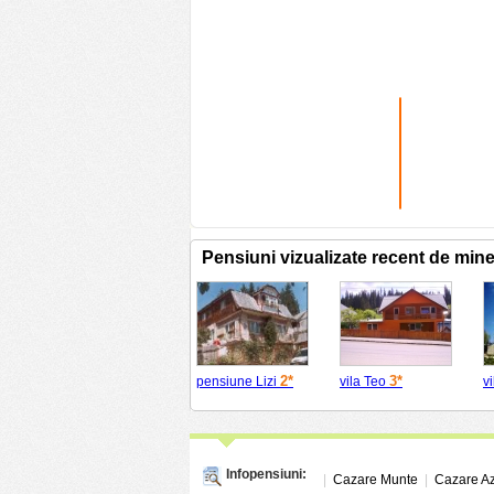
Pensiuni vizualizate recent de min
2*
3*
pensiune Lizi
vila Teo
v
Infopensiuni:
|
Cazare Munte
|
Cazare A