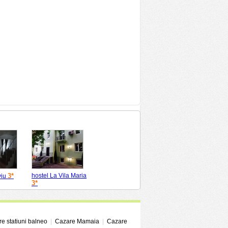
3*
hostel La Vila Maria
viu
3*
e statiuni balneo
|
Cazare Mamaia
|
Cazare