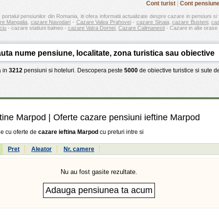
Cont turist
|
Cont pensiun
 portalul pensiunilor din Romania, iti ofera informatii actualizate despre cazare in pensiuni si 
re Mangalia
,
cazare Navodari
-
Cazare Valea Prahovei
-
cazare Sinaia
,
cazare Busteni
,
ca
ciu
- cazare statiuni balneo -
cazare Vatra Dornei
,
Cazare Calimanesti
- Cazare in alte orase 
 in
3212
pensiuni si hoteluri. Descopera peste
5000
de obiective turistice si sute 
ftine Marpod
| Oferte cazare pensiuni ieftine Marpod
ne cu oferte de
cazare ieftina Marpod
cu preturi intre
si
:
Pret
Aleator
Nr. camere
Nu au fost gasite rezultate.