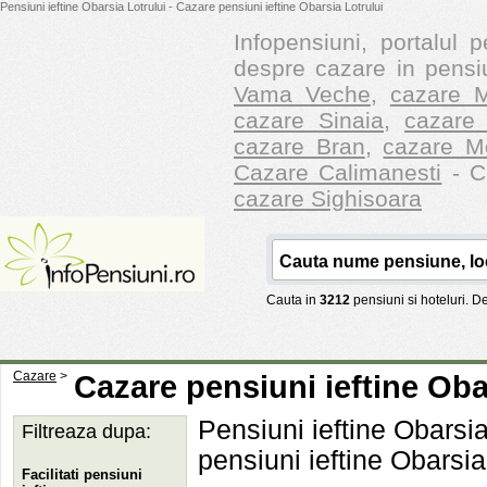
Pensiuni ieftine Obarsia Lotrului - Cazare pensiuni ieftine Obarsia Lotrului
Infopensiuni, portalul p
despre cazare in pensiu
Vama Veche
,
cazare M
cazare Sinaia
,
cazare 
cazare Bran
,
cazare M
Cazare Calimanesti
- Ca
cazare Sighisoara
Cauta in
3212
pensiuni si hoteluri. 
Cazare
>
Cazare pensiuni ieftine Oba
Pensiuni ieftine Obarsia
Filtreaza dupa:
pensiuni ieftine Obarsia
Facilitati pensiuni