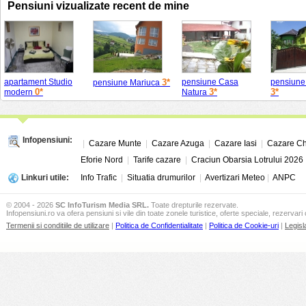
Pensiuni vizualizate recent de mine
apartament Studio
3*
pensiune Casa
pensiune
pensiune Mariuca
0*
3*
3*
modern
Natura
Infopensiuni:
|
Cazare Munte
|
Cazare Azuga
|
Cazare Iasi
|
Cazare Ch
Eforie Nord
|
Tarife cazare
|
Craciun Obarsia Lotrului 2026
Linkuri utile:
Info Trafic
|
Situatia drumurilor
|
Avertizari Meteo
|
ANPC
© 2004 - 2026
SC InfoTurism Media SRL.
Toate drepturile rezervate.
Infopensiuni.ro va ofera pensiuni si vile din toate zonele turistice, oferte speciale, rezervari 
Termenii si conditiile de utilizare
|
Politica de Confidentialitate
|
Politica de Cookie-uri
|
Legisl