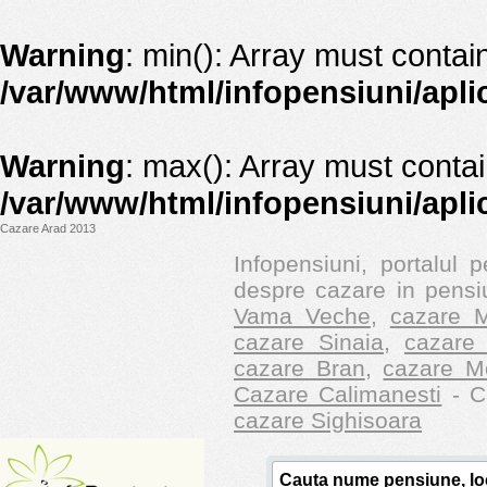
Warning
: min(): Array must contai
/var/www/html/infopensiuni/apli
Warning
: max(): Array must contai
/var/www/html/infopensiuni/apli
Cazare Arad 2013
Infopensiuni, portalul p
despre cazare in pensiu
Vama Veche
,
cazare M
cazare Sinaia
,
cazare 
cazare Bran
,
cazare M
Cazare Calimanesti
- Ca
cazare Sighisoara