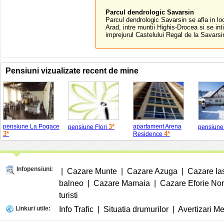
Parcul dendrologic Savarsin
Parcul dendrologic Savarsin se afla in lo
Arad, intre muntii Highis-Drocea si se in
imprejurul Castelului Regal de la Savarsin
Pensiuni vizualizate recent de mine
pensiune La Pogace
3*
apartament Arena
pensiune Flori
pensiune
3*
4*
Residence
Infopensiuni:
|
Cazare Munte
|
Cazare Azuga
|
Cazare Ia
balneo
|
Cazare Mamaia
|
Cazare Eforie No
turisti
Linkuri utile:
Info Trafic
|
Situatia drumurilor
|
Avertizari M