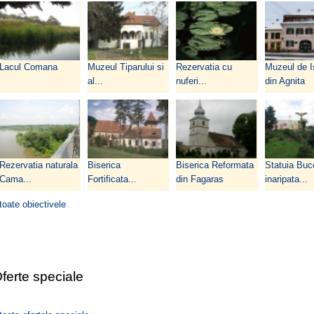
Lacul Comana
Muzeul Tiparului si
Rezervatia cu
Muzeul de I
al...
nuferi...
din Agnita
Rezervatia naturala
Biserica
Biserica Reformata
Statuia Buc
Cama...
Fortificata...
din Fagaras
inaripata...
toate obiectivele
ferte speciale