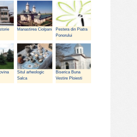
storie
Manastirea Ciolpani
Pestera din Piatra
Ponorului
ovina
Situl arheologic
Biserica Buna
Salca
Vestire Ploiesti