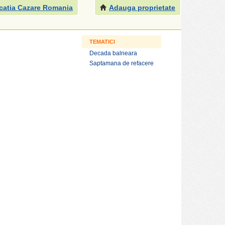
catia Cazare Romania
Adauga proprietate
TEMATICI
Decada balneara
Saptamana de refacere