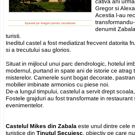
cativa ani urma
Gregor si Alex
Acestia l-au rec
transformandu-l
Apasati pe imagini pentru vizualizare
denumit Zabala 
turisti.
Ineditul castel a fost mediatizat frecvent datorita fr
si a trecutului sau glorios.
Situat in mijlocul unui parc dendrologic, hotelul imb
modernul, purtand in spate ani de istorie ce atrag tur
misterelor. Camerele sunt bogat decorate, pastran
mobilier imbinate armonios cu piese noi.
De-a lungul timpului, castelul a servit drept scoala, o
Fostele grajduri au fost transformate in restaurant 
evenimentelor.
Castelul Mikes din Zabala
este unul dintre cele 
turistice din
Tinutul Secuiesc
, obiectiv pe care nu