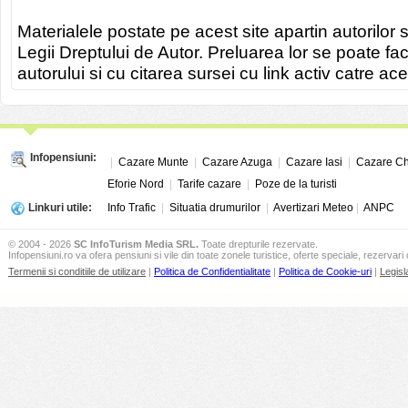
Materialele postate pe acest site apartin autorilor s
Legii Dreptului de Autor. Preluarea lor se poate fa
autorului si cu citarea sursei cu link activ catre ace
Infopensiuni:
|
Cazare Munte
|
Cazare Azuga
|
Cazare Iasi
|
Cazare Ch
Eforie Nord
|
Tarife cazare
|
Poze de la turisti
Linkuri utile:
Info Trafic
|
Situatia drumurilor
|
Avertizari Meteo
|
ANPC
© 2004 - 2026
SC InfoTurism Media SRL.
Toate drepturile rezervate.
Infopensiuni.ro va ofera pensiuni si vile din toate zonele turistice, oferte speciale, rezervari 
Termenii si conditiile de utilizare
|
Politica de Confidentialitate
|
Politica de Cookie-uri
|
Legisl