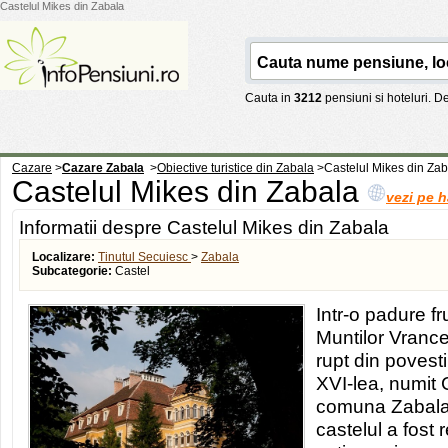
Castelul Mikes din Zabala
Cauta in
3212
pensiuni si hoteluri. 
Cazare
>
Cazare Zabala
>
Obiective turistice din Zabala
>
Castelul Mikes din Za
Castelul Mikes din Zabala
vezi pe h
Informatii despre Castelul Mikes din Zabala
Localizare:
Tinutul Secuiesc
>
Zabala
Subcategorie:
Castel
Intr-o padure f
Muntilor Vrance
rupt din povesti
XVI-lea, numit C
comuna Zabala 
castelul a fost 