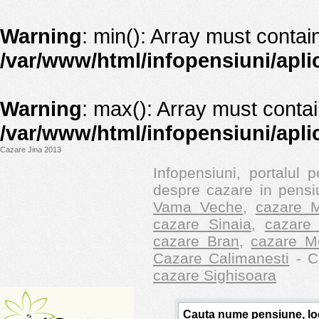
Warning
: min(): Array must contai
/var/www/html/infopensiuni/apli
Warning
: max(): Array must contai
/var/www/html/infopensiuni/apli
Cazare Jina 2013
Infopensiuni, portalul p
despre cazare in pensiu
Vama Veche
,
cazare M
cazare Sinaia
,
cazare 
cazare Bran
,
cazare M
Cazare Calimanesti
- Ca
cazare Sighisoara