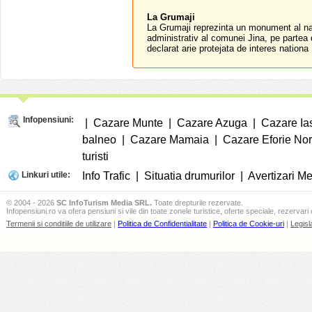
La Grumaji
La Grumaji reprezinta un monument al naturi
administrativ al comunei Jina, pe partea 
declarat arie protejata de interes nationa 
Infopensiuni:
|
Cazare Munte
|
Cazare Azuga
|
Cazare Ia
balneo
|
Cazare Mamaia
|
Cazare Eforie No
turisti
Linkuri utile:
Info Trafic
|
Situatia drumurilor
|
Avertizari M
© 2004 - 2026
SC InfoTurism Media SRL.
Toate drepturile rezervate.
Infopensiuni.ro va ofera pensiuni si vile din toate zonele turistice, oferte speciale, rezervari 
Termenii si conditiile de utilizare
|
Politica de Confidentialitate
|
Politica de Cookie-uri
|
Legisl