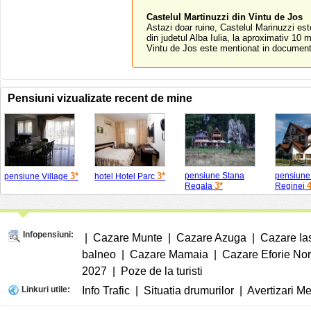
Castelul Martinuzzi din Vintu de Jos
Astazi doar ruine, Castelul Marinuzzi este
din judetul Alba Iulia, la aproximativ 10 
Vintu de Jos este mentionat in documente
Pensiuni vizualizate recent de mine
3*
3*
pensiune Stana
pensiune
pensiune Village
hotel Hotel Parc
3*
4
Regala
Reginei
Infopensiuni:
|
Cazare Munte
|
Cazare Azuga
|
Cazare Ia
balneo
|
Cazare Mamaia
|
Cazare Eforie No
2027
|
Poze de la turisti
Linkuri utile:
Info Trafic
|
Situatia drumurilor
|
Avertizari M