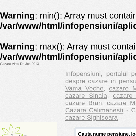
Warning
: min(): Array must contai
/var/www/html/infopensiuni/apli
Warning
: max(): Array must contai
/var/www/html/infopensiuni/apli
Cazare Vintu De Jos 2013
Infopensiuni, portalul p
despre cazare in pensiu
Vama Veche
,
cazare M
cazare Sinaia
,
cazare 
cazare Bran
,
cazare M
Cazare Calimanesti
- Ca
cazare Sighisoara