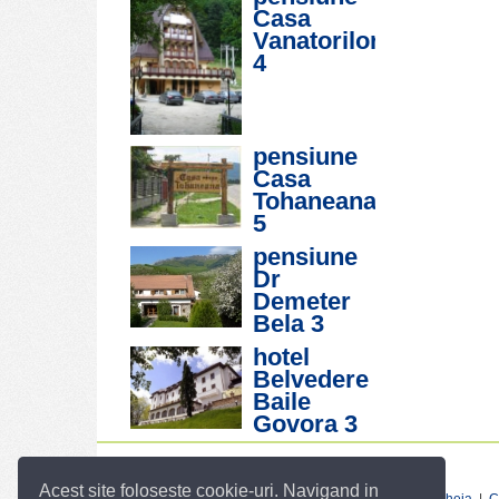
Casa
Vanatorilor
4
pensiune
Casa
Tohaneana
5
pensiune
Dr
Demeter
Bela
3
hotel
Belvedere
Baile
Govora
3
Infopensiuni :
Acest site foloseste cookie-uri. Navigand in
Cazare munte
|
Cazare Azuga
|
Cazare Iasi
|
Cazare Cheia
|
C