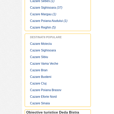
Cazare Sebes
(1)
Sarbatori traditionale Deda Bistra
Cazare Sighisoara
(37)
Specialitati culinare Deda Bistra
Restaurante si cluburi Deda Bistra
Cazare Margau
(1)
Harta Deda Bistra
Cazare Poiana Aiudului
(1)
Vremea Deda Bistra
Cazare Reghin
(5)
Mersul trenurilor Deda Bistra
DESTINATII POPULARE
Cazare Moieciu
Cazare Sighisoara
Cazare Sibiu
Cazare Vama Veche
Cazare Bran
Cazare Busteni
Cazare Cluj
Cazare Poiana Brasov
Cazare Eforie Nord
Cazare Sinaia
Obiective turistice Deda Bistra