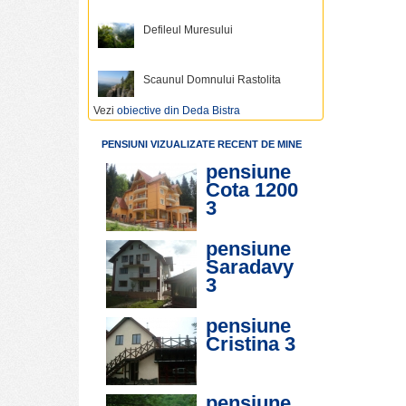
Defileul Muresului
Scaunul Domnului Rastolita
Vezi
obiective din Deda Bistra
PENSIUNI VIZUALIZATE RECENT DE MINE
pensiune
Cota 1200
3
pensiune
Saradavy
3
pensiune
Cristina
3
pensiune