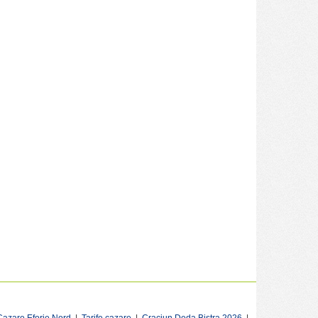
Cazare Eforie Nord
|
Tarife cazare
|
Craciun Deda Bistra 2026
|