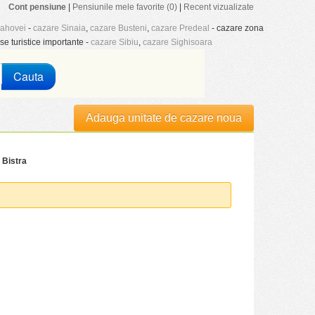
Cont pensiune
|
Pensiunile mele favorite (0)
|
Recent vizualizate
rahovei
-
cazare Sinaia
,
cazare Busteni
,
cazare Predeal
- cazare zona
se turistice importante -
cazare Sibiu
,
cazare Sighisoara
Cauta
Adauga unitate de cazare noua
 Bistra