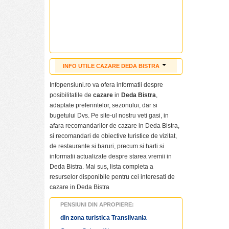
INFO UTILE CAZARE DEDA BISTRA
Cazare ieftina Deda Bistra
Infopensiuni.ro va ofera informatii despre
Cazare Deda Bistra
posibilitatile de
cazare
in
Deda Bistra
,
Pensiuni ieftine Deda Bistra
adaptate preferintelor, sezonului, dar si
Pensiuni cu piscina Deda Bistra
bugetului Dvs. Pe site-ul nostru veti gasi, in
Tarife cazare Deda Bistra
afara recomandarilor de cazare in Deda Bistra,
Cazare pensiuni Deda Bistra
si recomandari de obiective turistice de vizitat,
Cazare vile Deda Bistra
de restaurante si baruri, precum si harti si
Cazare hoteluri Deda Bistra
informatii actualizate despre starea vremii in
Revelion Deda Bistra
Deda Bistra. Mai sus, lista completa a
Craciun Deda Bistra
resurselor disponibile pentru cei interesati de
Paste Deda Bistra
cazare in Deda Bistra
Informatii
Deda Bistra
PENSIUNI DIN APROPIERE:
Poze Deda Bistra
din zona turistica Transilvania
Obiective turistice Deda Bistra