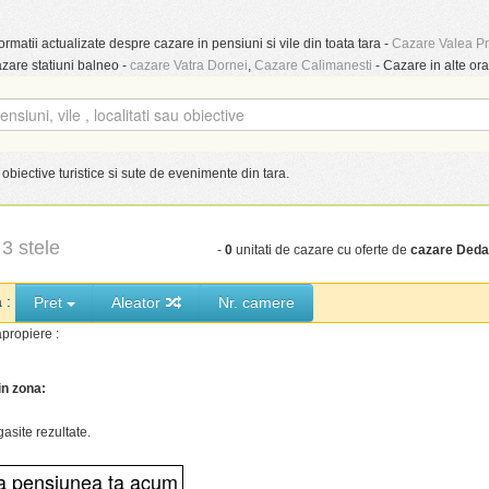
ormatii actualizate despre cazare in pensiuni si vile din toata tara -
Cazare Valea P
azare statiuni balneo -
cazare Vatra Dornei
,
Cazare Calimanesti
- Cazare in alte ora
obiective turistice si sute de evenimente din tara.
3 stele
-
0
unitati de cazare cu oferte de
cazare Deda
a :
Pret
Aleator
Nr. camere
propiere :
in zona:
gasite rezultate.