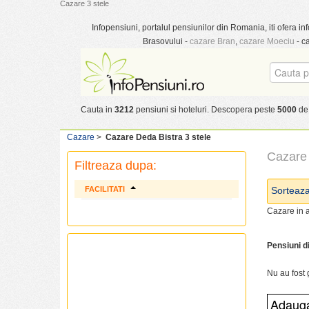
Cazare 3 stele
Infopensiuni, portalul pensiunilor din Romania, iti ofera inf
Brasovului -
cazare Bran
,
cazare Moeciu
- c
Cauta in
3212
pensiuni si hoteluri. Descopera peste
5000
de 
Cazare
>
Cazare Deda Bistra 3 stele
Cazare 
Filtreaza dupa:
FACILITATI
Sorteaz
Cazare in a
Pensiuni d
Nu au fost 