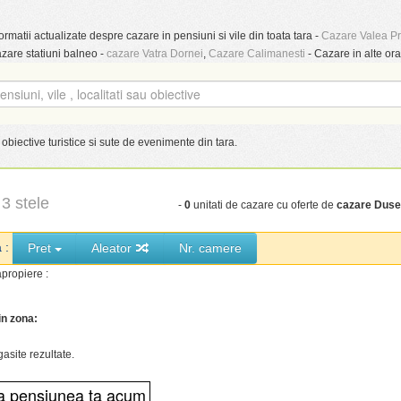
ormatii actualizate despre cazare in pensiuni si vile din toata tara -
Cazare Valea P
azare statiuni balneo -
cazare Vatra Dornei
,
Cazare Calimanesti
- Cazare in alte ora
obiective turistice si sute de evenimente din tara.
3 stele
-
0
unitati de cazare cu oferte de
cazare Duse
a :
Pret
Aleator
Nr. camere
propiere :
in zona:
gasite rezultate.