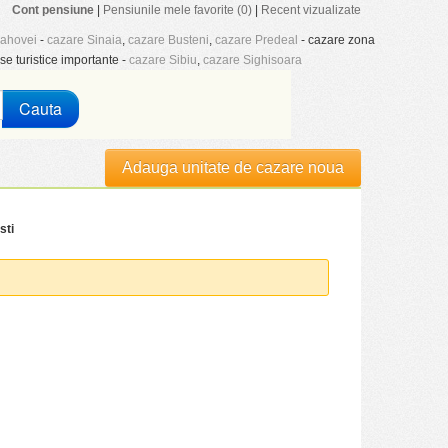
Cont pensiune
|
Pensiunile mele favorite (0)
|
Recent vizualizate
rahovei
-
cazare Sinaia
,
cazare Busteni
,
cazare Predeal
- cazare zona
se turistice importante -
cazare Sibiu
,
cazare Sighisoara
Cauta
Adauga unitate de cazare noua
sti