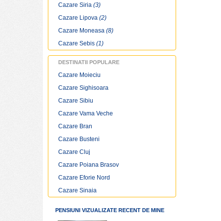
Cazare Siria
(3)
Sarbatori traditionale Dusesti
Specialitati culinare Dusesti
Cazare Lipova
(2)
Restaurante si cluburi Dusesti
Cazare Moneasa
(8)
Harta Dusesti
Cazare Sebis
(1)
Vremea Dusesti
DESTINATII POPULARE
Cazare Moieciu
Cazare Sighisoara
Cazare Sibiu
Cazare Vama Veche
Cazare Bran
Cazare Busteni
Cazare Cluj
Cazare Poiana Brasov
Cazare Eforie Nord
Cazare Sinaia
PENSIUNI VIZUALIZATE RECENT DE MINE