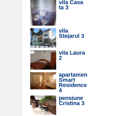
vila Casa
ta
3
vila
Stejarul
3
vila Laura
2
apartament
Smart
Residence
4
pensiune
Cristina
3