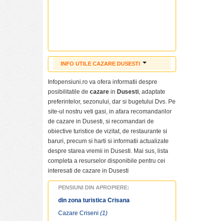
INFO UTILE CAZARE DUSESTI
Cazare ieftina Dusesti
Infopensiuni.ro va ofera informatii despre
Cazare Dusesti
posibilitatile de
cazare
in
Dusesti
, adaptate
Pensiuni ieftine Dusesti
preferintelor, sezonului, dar si bugetului Dvs. Pe
Pensiuni cu piscina Dusesti
site-ul nostru veti gasi, in afara recomandarilor
Tarife cazare Dusesti
de cazare in Dusesti, si recomandari de
Cazare pensiuni Dusesti
obiective turistice de vizitat, de restaurante si
Cazare vile Dusesti
baruri, precum si harti si informatii actualizate
Cazare hoteluri Dusesti
despre starea vremii in Dusesti. Mai sus, lista
Revelion Dusesti
completa a resurselor disponibile pentru cei
Craciun Dusesti
interesati de cazare in Dusesti
Paste Dusesti
PENSIUNI DIN APROPIERE:
Informatii
Dusesti
din zona turistica Crisana
Poze Dusesti
Cazare Criseni
(1)
Obiective turistice Dusesti