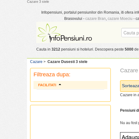
Cazare 3 stele
Infopensiuni, portalul pensiunilor din Romania, iti ofera inf
Brasovului -
cazare Bran
,
cazare Moeciu
- c
Cauta in
3212
pensiuni si hoteluri. Descopera peste
5000
de 
Cazare
>
Cazare Dusesti 3 stele
Cazare 
Filtreaza dupa:
FACILITATI
Sorteaz
Cazare in a
Pensiuni d
Nu au fost 