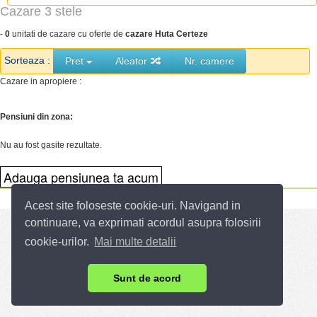
Cazare 3 stele
-
0
unitati de cazare cu oferte de
cazare Huta Certeze
Sorteaza :
Pret
Aleator
Nr. camere
Cazare in apropiere :
Pensiuni din zona:
Nu au fost gasite rezultate.
Acest site foloseste cookie-uri. Navigand in
continuare, va exprimati acordul asupra folosirii
cookie-urilor.
Mai multe detalii
Sunt de acord