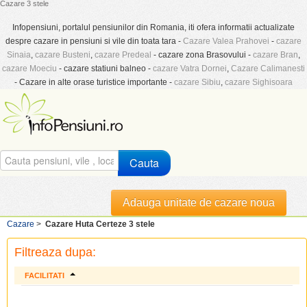
Cazare 3 stele
Infopensiuni, portalul pensiunilor din Romania, iti ofera informatii actualizate
despre cazare in pensiuni si vile din toata tara -
Cazare Valea Prahovei
-
cazare
Sinaia
,
cazare Busteni
,
cazare Predeal
- cazare zona Brasovului -
cazare Bran
,
cazare Moeciu
- cazare statiuni balneo -
cazare Vatra Dornei
,
Cazare Calimanesti
- Cazare in alte orase turistice importante -
cazare Sibiu
,
cazare Sighisoara
Cauta
Adauga unitate de cazare noua
Cazare
>
Cazare Huta Certeze 3 stele
Filtreaza dupa:
FACILITATI