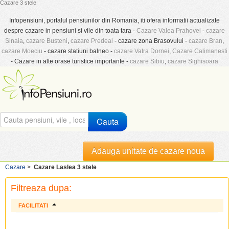
Cazare 3 stele
Infopensiuni, portalul pensiunilor din Romania, iti ofera informatii actualizate
despre cazare in pensiuni si vile din toata tara -
Cazare Valea Prahovei
-
cazare
Sinaia
,
cazare Busteni
,
cazare Predeal
- cazare zona Brasovului -
cazare Bran
,
cazare Moeciu
- cazare statiuni balneo -
cazare Vatra Dornei
,
Cazare Calimanesti
- Cazare in alte orase turistice importante -
cazare Sibiu
,
cazare Sighisoara
Cauta
Adauga unitate de cazare noua
Cazare
>
Cazare Laslea 3 stele
Filtreaza dupa:
FACILITATI