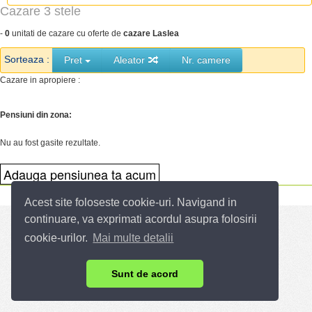
Cazare 3 stele
-
0
unitati de cazare cu oferte de
cazare Laslea
Sorteaza :
Pret
Aleator
Nr. camere
Cazare in apropiere :
Pensiuni din zona:
Nu au fost gasite rezultate.
Acest site foloseste cookie-uri. Navigand in
continuare, va exprimati acordul asupra folosirii
cookie-urilor.
Mai multe detalii
Sunt de acord