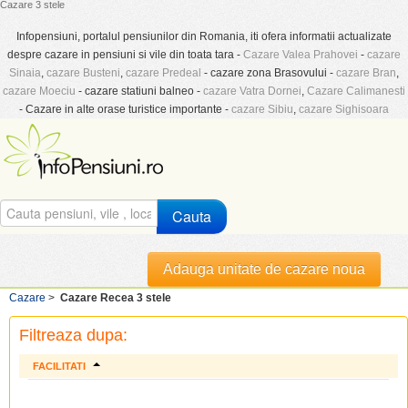
Cazare 3 stele
Infopensiuni, portalul pensiunilor din Romania, iti ofera informatii actualizate
despre cazare in pensiuni si vile din toata tara -
Cazare Valea Prahovei
-
cazare
Sinaia
,
cazare Busteni
,
cazare Predeal
- cazare zona Brasovului -
cazare Bran
,
cazare Moeciu
- cazare statiuni balneo -
cazare Vatra Dornei
,
Cazare Calimanesti
- Cazare in alte orase turistice importante -
cazare Sibiu
,
cazare Sighisoara
Cauta
Adauga unitate de cazare noua
Cazare
>
Cazare Recea 3 stele
Filtreaza dupa:
FACILITATI