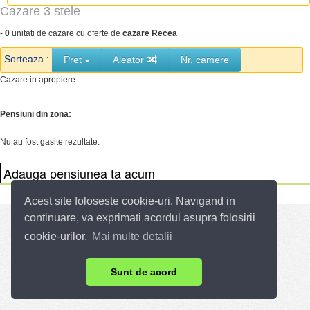
Cazare 3 stele
-
0
unitati de cazare cu oferte de
cazare Recea
Sorteaza :
Pret
Aleator
Nr. camere
Cazare in apropiere :
Pensiuni din zona:
Nu au fost gasite rezultate.
Acest site foloseste cookie-uri. Navigand in
continuare, va exprimati acordul asupra folosirii
cookie-urilor.
Mai multe detalii
Sunt de acord