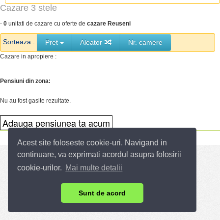
Cazare 3 stele
-
0
unitati de cazare cu oferte de
cazare Reuseni
Sorteaza :
Pret
Aleator
Nr. camere
Cazare in apropiere :
Pensiuni din zona:
Nu au fost gasite rezultate.
Acest site foloseste cookie-uri. Navigand in
continuare, va exprimati acordul asupra folosirii
cookie-urilor.
Mai multe detalii
Sunt de acord