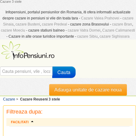
Cazare 3 stele
Infopensiuni, portalul pensiunilor din Romania, iti ofera informatii actualizate
despre cazare in pensiuni si vile din toata tara -
Cazare Valea Prahovei
-
cazare
Sinaia
,
cazare Busteni
,
cazare Predeal
- cazare zona Brasovului -
cazare Bran
,
cazare Moeciu
- cazare statiuni balneo -
cazare Vatra Dornei
,
Cazare Calimanesti
- Cazare in alte orase turistice importante -
cazare Sibiu
,
cazare Sighisoara
Cauta
Adauga unitate de cazare noua
Cazare
>
Cazare Reuseni 3 stele
Filtreaza dupa:
FACILITATI