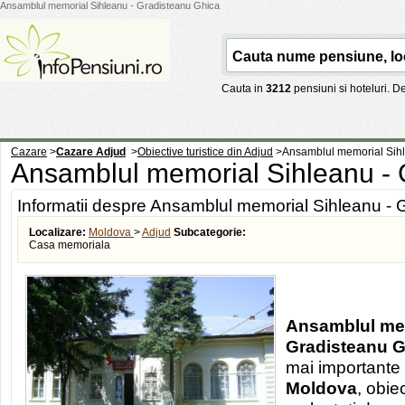
Ansamblul memorial Sihleanu - Gradisteanu Ghica
Cauta in
3212
pensiuni si hoteluri. 
Cazare
>
Cazare Adjud
>
Obiective turistice din Adjud
>
Ansamblul memorial Sihl
Ansamblul memorial Sihleanu -
Informatii despre Ansamblul memorial Sihleanu -
Localizare:
Moldova
>
Adjud
Subcategorie:
Casa memoriala
Ansamblul mem
Gradisteanu G
mai importante o
Moldova
, obie