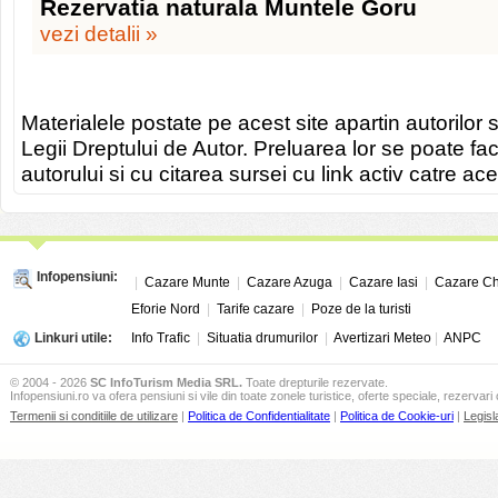
Rezervatia naturala Muntele Goru
vezi detalii »
Materialele postate pe acest site apartin autorilor s
Legii Dreptului de Autor. Preluarea lor se poate fa
autorului si cu citarea sursei cu link activ catre ace
Infopensiuni:
|
Cazare Munte
|
Cazare Azuga
|
Cazare Iasi
|
Cazare Ch
Eforie Nord
|
Tarife cazare
|
Poze de la turisti
Linkuri utile:
Info Trafic
|
Situatia drumurilor
|
Avertizari Meteo
|
ANPC
© 2004 - 2026
SC InfoTurism Media SRL.
Toate drepturile rezervate.
Infopensiuni.ro va ofera pensiuni si vile din toate zonele turistice, oferte speciale, rezervari 
Termenii si conditiile de utilizare
|
Politica de Confidentialitate
|
Politica de Cookie-uri
|
Legisl