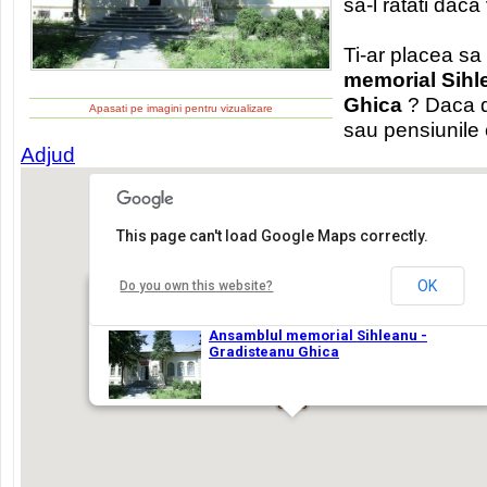
sa-l ratati daca 
Ti-ar placea sa 
memorial Sihl
Ghica
? Daca da
Apasati pe imagini pentru vizualizare
sau pensiunile 
Adjud