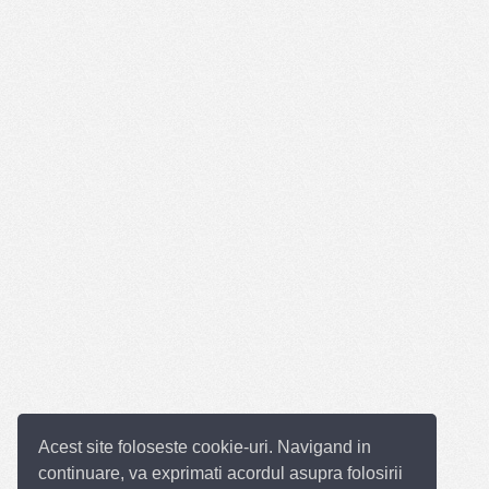
Acest site foloseste cookie-uri. Navigand in
continuare, va exprimati acordul asupra folosirii