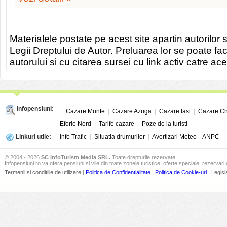
Materialele postate pe acest site apartin autorilor s
Legii Dreptului de Autor. Preluarea lor se poate fa
autorului si cu citarea sursei cu link activ catre ace
Infopensiuni:
|
Cazare Munte
|
Cazare Azuga
|
Cazare Iasi
|
Cazare Ch
Eforie Nord
|
Tarife cazare
|
Poze de la turisti
Linkuri utile:
Info Trafic
|
Situatia drumurilor
|
Avertizari Meteo
|
ANPC
© 2004 - 2026
SC InfoTurism Media SRL.
Toate drepturile rezervate.
Infopensiuni.ro va ofera pensiuni si vile din toate zonele turistice, oferte speciale, rezervari 
Termenii si conditiile de utilizare
|
Politica de Confidentialitate
|
Politica de Cookie-uri
|
Legisl