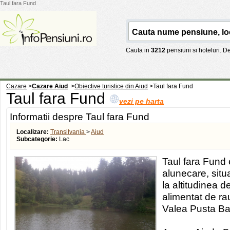
Taul fara Fund
Cauta in
3212
pensiuni si hoteluri. 
Cazare
>
Cazare Aiud
>
Obiective turistice din Aiud
>
Taul fara Fund
Taul fara Fund
vezi pe harta
Informatii despre Taul fara Fund
Localizare:
Transilvania
>
Aiud
Subcategorie:
Lac
Taul fara Fund 
alunecare, situ
la altitudinea 
alimentat de rau
Valea Pusta B