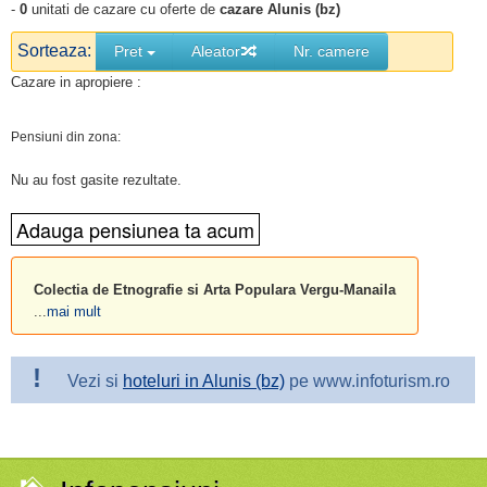
-
0
unitati de cazare cu oferte de
cazare Alunis (bz)
Sorteaza:
Pret
Aleator
Nr. camere
Cazare in apropiere :
Pensiuni din zona:
Nu au fost gasite rezultate.
Colectia de Etnografie si Arta Populara Vergu-Manaila
...
mai mult
!
Vezi si
hoteluri in Alunis (bz)
pe www.infoturism.ro