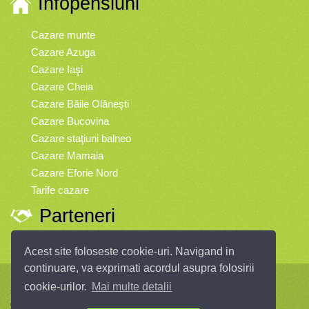
Infopensiuni
Cazare munte
Cazare Azuga
Cazare Iaşi
Cazare Cheia
Cazare Băile Olăneşti
Cazare Bucovina
Cazare staţiuni balneo
Cazare Mamaia
Cazare Eforie Nord
Tarife cazare
Parteneri
Vremea
Acest site foloseste cookie-uri. Navigand in
continuare, va exprimati acordul asupra folosirii
Infopensiuni.ro vă oferă pensiuni şi vile din toate zonele turistice, oferte
cookie-urilor.
Mai multe detalii
speciale, rezervări online.
© 2004 - 2026 SC InfoTurism Media SRL.