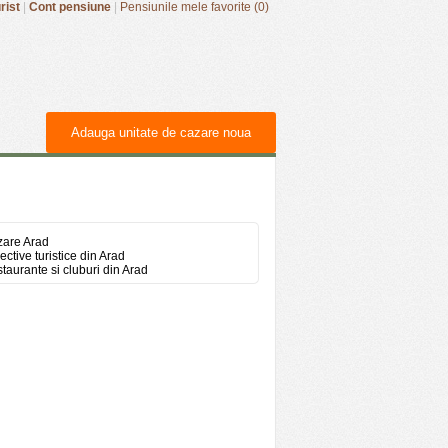
rist
|
Cont pensiune
|
Pensiunile mele favorite (0)
Adauga unitate de cazare noua
are Arad
ective turistice din Arad
taurante si cluburi din Arad