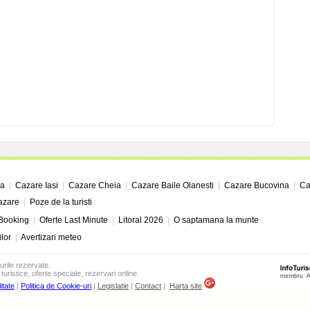
ga
|
Cazare Iasi
|
Cazare Cheia
|
Cazare Baile Olanesti
|
Cazare Bucovina
|
Ca
cazare
|
Poze de la turisti
 Booking
|
Oferte Last Minute
|
Litoral 2026
|
O saptamana la munte
ilor
|
Avertizari meteo
urile rezervate.
turistice, oferte speciale, rezervari online.
itate
|
Politica de Cookie-uri
|
Legislatie
|
Contact
|
Harta site