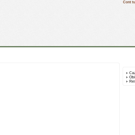
Cont tu
Caz
Obi
Res