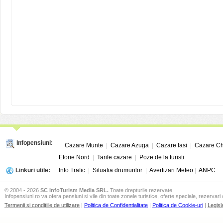
Infopensiuni:
|
Cazare Munte
|
Cazare Azuga
|
Cazare Iasi
|
Cazare Ch
Eforie Nord
|
Tarife cazare
|
Poze de la turisti
Linkuri utile:
Info Trafic
|
Situatia drumurilor
|
Avertizari Meteo
|
ANPC
© 2004 - 2026
SC InfoTurism Media SRL.
Toate drepturile rezervate.
Infopensiuni.ro va ofera pensiuni si vile din toate zonele turistice, oferte speciale, rezervari 
Termenii si conditiile de utilizare
|
Politica de Confidentialitate
|
Politica de Cookie-uri
|
Legisl