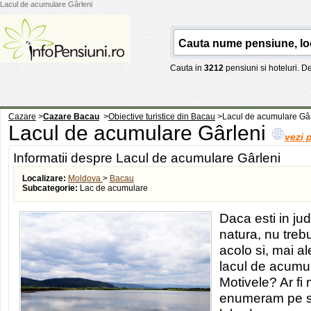
Lacul de acumulare Gârleni
Cauta in
3212
pensiuni si hoteluri. 
Cazare
>
Cazare Bacau
>
Obiective turistice din Bacau
>
Lacul de acumulare Gâr
Lacul de acumulare Gârleni
vezi 
Informatii despre Lacul de acumulare Gârleni
Localizare:
Moldova
>
Bacau
Subcategorie:
Lac de acumulare
Daca esti in jud
natura, nu trebu
acolo si, mai al
lacul de acumul
Motivele? Ar fi 
enumeram pe sc