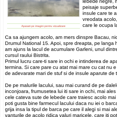
lebede negre, m
peisaje superbe
insule care te a
vreodata acolo,
care le ocupa l
Apasati pe imagini pentru vizualizare
Ca sa ajungem acolo, am mers dinspre Bacau, nic
Drumul National 15. Apoi, spre dreapta, pe langa 
am ajuns la lacul de acumulare Garleni, unul dintr
cursul raului Bistrita.
Primul lucru care-ti sare in ochi e intinderea de a
termina. Si care pare cu atat mai mare cu cat nu e 
de adevarate mari de stuf si de insule aparute de t
De pe malurile lacului, sau mai curand de pe dalel
inconjoara, frumusetea lui iti sare in ochi, mai ale
cele cateva sute de lebede care traiesc acolo mai 
poti gusta bine farmecul lacului daca nu iei o barca s
grija insa la tipul de barca pe care il alegi si mai 
vanturile de acolo ridica valuri maricele, care iti 