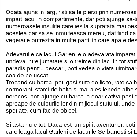
Odata ajuns in larg, risti sa te pierzi prin numeroa
impart lacul in compartimente, dar poti ajunge sa-ti
numeroasele insulite care ies la suprafata mai pes
acestea par sa se inmulteasca mereu, dat fiind ca 
vegetatie putrezita in multe parti, in care apa e de
Adevarul e ca lacul Garleni e o adevarata imparati
undeva intre jumatate si o treime din lac. In tot stu
paradis pentru pescari, poti vedea o viata uimitoar
cea de pe uscat.
Trecand cu barca, poti gasi sute de lisite, rate sal
cormorani, starci de balta si mai ales lebede albe 
norocos, poti ajunge cu barca la doar cativa pasi d
aproape de cuiburile lor din mijlocul stufului, unde
speriate, cum fac de obicei.
Si asta nu e tot. Daca esti un spirit aventurier, pot
care leaga lacul Garleni de lacurile Serbanesti si Li