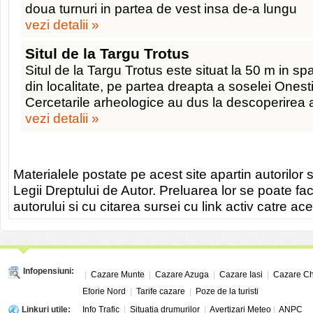
doua turnuri in partea de vest insa de-a lungu
vezi detalii »
Situl de la Targu Trotus
Situl de la Targu Trotus este situat la 50 m in spa
din localitate, pe partea dreapta a soselei Onest
Cercetarile arheologice au dus la descoperirea 
vezi detalii »
Materialele postate pe acest site apartin autorilor s
Legii Dreptului de Autor. Preluarea lor se poate fa
autorului si cu citarea sursei cu link activ catre ace
Infopensiuni:
|
Cazare Munte
|
Cazare Azuga
|
Cazare Iasi
|
Cazare Ch
Eforie Nord
|
Tarife cazare
|
Poze de la turisti
Linkuri utile:
Info Trafic
|
Situatia drumurilor
|
Avertizari Meteo
|
ANPC