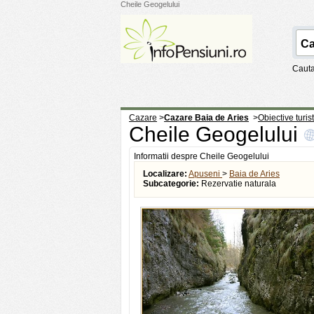
Cheile Geogelului
Cauta
Cazare
>
Cazare Baia de Aries
>
Obiective turis
Cheile Geogelului
Informatii despre Cheile Geogelului
Localizare:
Apuseni
>
Baia de Aries
Subcategorie:
Rezervatie naturala