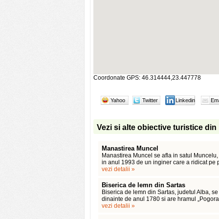
Coordonate GPS: 46.314444,23.447778
Yahoo
Twitter
Linkedin
Ema
Vezi si alte obiective turistice di
Manastirea Muncel
Manastirea Muncel se afla in satul Muncelu, 
in anul 1993 de un inginer care a ridicat pe 
vezi detalii »
Biserica de lemn din Sartas
Biserica de lemn din Sartas, judetul Alba, s
dinainte de anul 1780 si are hramul „Pogorar
vezi detalii »