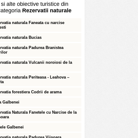
si alte obiective turistice din
ategoria
Rezervatii naturale
rvatia naturala Faneata cu narcise
esti
rvatia naturala Bucias
rvatia naturala Padurea Branistea
rilor
rvatia naturala Vulcanii noroiosi de la
rvatia naturala Periteasa - Leahova –
ita
rvatia forestiera Codrii de arama
a Galbenei
rvatia Naturala Fanetele cu Narcise de la
oara
rele Galbenei
rvatia naturala Padurea Viisoara