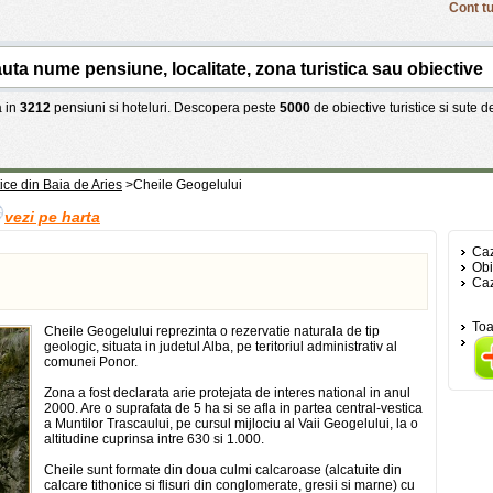
Cont tu
 in
3212
pensiuni si hoteluri. Descopera peste
5000
de obiective turistice si sute 
tice din Baia de Aries
>
Cheile Geogelului
vezi pe harta
Caz
Obi
Caz
Toa
Cheile Geogelului reprezinta o rezervatie naturala de tip
geologic, situata in judetul Alba, pe teritoriul administrativ al
comunei Ponor.
Zona a fost declarata arie protejata de interes national in anul
2000. Are o suprafata de 5 ha si se afla in partea central-vestica
a Muntilor Trascaului, pe cursul mijlociu al Vaii Geogelului, la o
altitudine cuprinsa intre 630 si 1.000.
Cheile sunt formate din doua culmi calcaroase (alcatuite din
calcare tithonice si flisuri din conglomerate, gresii si marne) cu