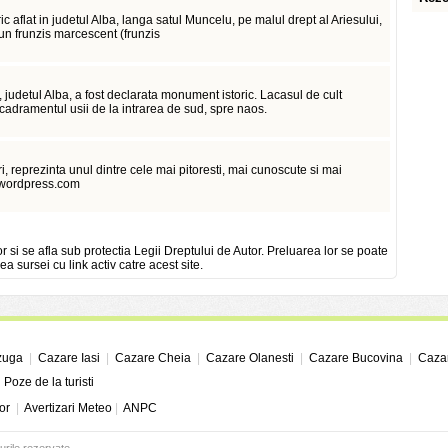
ic aflat in judetul Alba, langa satul Muncelu, pe malul drept al Ariesului,
un frunzis marcescent (frunzis
udetul Alba, a fost declarata monument istoric. Lacasul de cult
dramentul usii de la intrarea de sud, spre naos.
ri, reprezinta unul dintre cele mai pitoresti, mai cunoscute si mai
5.wordpress.com
or si se afla sub protectia Legii Dreptului de Autor. Preluarea lor se poate
ea sursei cu link activ catre acest site.
zuga
|
Cazare Iasi
|
Cazare Cheia
|
Cazare Olanesti
|
Cazare Bucovina
|
Cazar
|
Poze de la turisti
or
|
Avertizari Meteo
|
ANPC