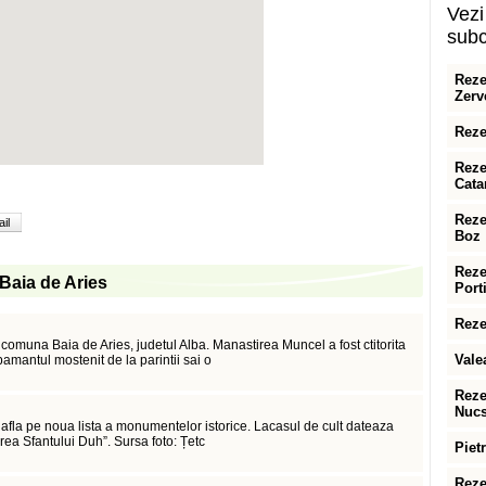
Vezi 
subc
Reze
Zerv
Reze
Reze
Cata
Reze
il
Boz
Reze
n Baia de Aries
Port
Reze
comuna Baia de Aries, judetul Alba. Manastirea Muncel a fost ctitorita
Vale
pamantul mostenit de la parintii sai o
Reze
Nucs
e afla pe noua lista a monumentelor istorice. Lacasul de cult dateaza
ea Sfantului Duh”. Sursa foto: Țetc
Piet
Reze