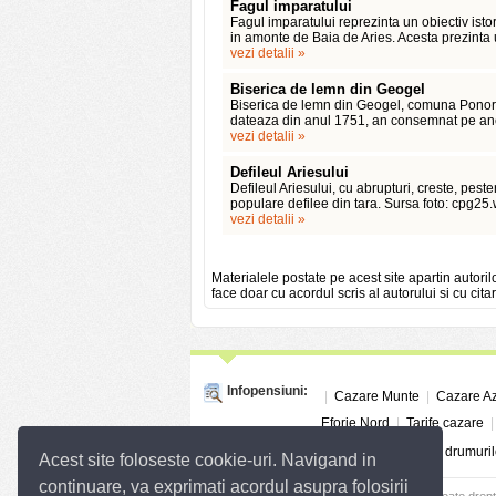
Fagul imparatului
Fagul imparatului reprezinta un obiectiv istor
in amonte de Baia de Aries. Acesta prezinta 
vezi detalii »
Biserica de lemn din Geogel
Biserica de lemn din Geogel, comuna Ponor, j
dateaza din anul 1751, an consemnat pe anca
vezi detalii »
Defileul Ariesului
Defileul Ariesului, cu abrupturi, creste, peste
populare defilee din tara. Sursa foto: cpg2
vezi detalii »
Materialele postate pe acest site apartin autoril
face doar cu acordul scris al autorului si cu citar
Infopensiuni:
|
Cazare Munte
|
Cazare A
Eforie Nord
|
Tarife cazare
Linkuri utile:
Info Trafic
|
Situatia drumuril
Acest site foloseste cookie-uri. Navigand in
continuare, va exprimati acordul asupra folosirii