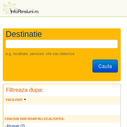
Destinatie
e.g. localitate, pensiuni, vile sau obiective
Cauta
Filtreaza dupa:
FACILITATI
CRACIUN 2026 DOAR IN LOCALITATEA:
- Afumati
(2)