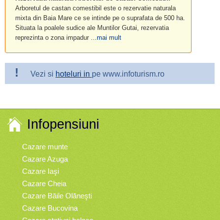
Arboretul de castan comestibil este o rezervatie naturala
mixta din Baia Mare ce se intinde pe o suprafata de 500 ha.
Situata la poalele sudice ale Muntilor Gutai, rezervatia
reprezinta o zona impadur ...
mai mult
!
Vezi si
hoteluri in
pe www.infoturism.ro
Infopensiuni
Cazare munte
Cazare Azuga
Cazare Iaşi
Cazare Cheia
Cazare Băile Olăneşti
Cazare Bucovina