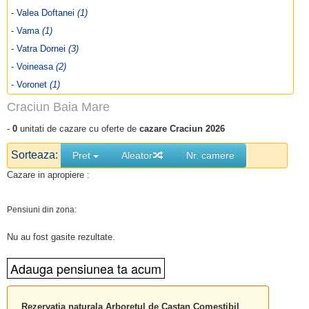
- Valea Doftanei
(1)
- Vama
(1)
- Vatra Dornei
(3)
- Voineasa
(2)
- Voronet
(1)
Craciun Baia Mare
-
0
unitati de cazare cu oferte de
cazare Craciun 2026
Sorteaza:
Pret
Aleator
Nr. camere
Cazare in apropiere :
Pensiuni din zona:
Nu au fost gasite rezultate.
Rezervatia naturala Arboretul de Castan Comestibil