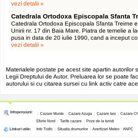
vezi detalii »
Catedrala Ortodoxa Episcopala Sfanta T
Catedrala Ortodoxa Episcopala Sfanta Treime es
Unirii nr. 17 din Baia Mare. Piatra de temelie a la
pusa in data de 20 iulie 1990, cand a inceput co
vezi detalii »
Materialele postate pe acest site apartin autorilor s
Legii Dreptului de Autor. Preluarea lor se poate fa
autorului si cu citarea sursei cu link activ catre ace
Infopensiuni:
|
Cazare Munte
|
Cazare Azuga
|
Cazare Iasi
|
Cazare Ch
Eforie Nord
|
Tarife cazare
|
Poze de la turisti
Linkuri utile:
Info Trafic
|
Situatia drumurilor
|
Avertizari Meteo
|
ANPC