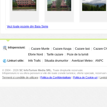
Vezi toate pozele din Baia Sprie
Infopensiuni:
|
Cazare Munte
|
Cazare Azuga
|
Cazare Iasi
|
Cazare Ch
Eforie Nord
|
Tarife cazare
|
Poze de la turisti
Linkuri utile:
Info Trafic
|
Situatia drumurilor
|
Avertizari Meteo
|
ANPC
© 2004 - 2026
SC InfoTurism Media SRL.
Toate drepturile rezervate.
Infopensiuni.ro va ofera pensiuni si vile din toate zonele turistice, oferte speciale, rezervari 
Termenii si conditiile de utilizare
|
Politica de Confidentialitate
|
Politica de Cookie-uri
|
Legisl