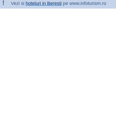
!
Vezi si
hoteluri in Beresti
pe www.infoturism.ro