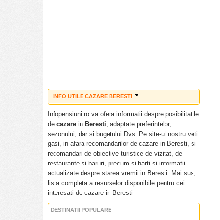
INFO UTILE CAZARE BERESTI
Cazare ieftina Beresti
Infopensiuni.ro va ofera informatii despre posibilitatile
Pensiuni ieftine Beresti
de
cazare
in
Beresti
, adaptate preferintelor,
Pensiuni cu piscina Beresti
sezonului, dar si bugetului Dvs. Pe site-ul nostru veti
Tarife cazare Beresti
gasi, in afara recomandarilor de cazare in Beresti, si
Cazare pensiuni Beresti
recomandari de obiective turistice de vizitat, de
Cazare vile Beresti
restaurante si baruri, precum si harti si informatii
Cazare hoteluri Beresti
actualizate despre starea vremii in Beresti. Mai sus,
Revelion Beresti
lista completa a resurselor disponibile pentru cei
Craciun Beresti
interesati de cazare in Beresti
Paste Beresti
DESTINATII POPULARE