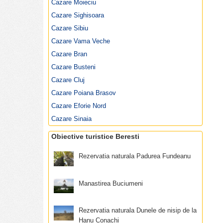
Informatii
Beresti
Cazare Moieciu
Poze Beresti
Cazare Sighisoara
Obiective turistice Beresti
Cazare Sibiu
Sarbatori traditionale Beresti
Specialitati culinare Beresti
Cazare Vama Veche
Restaurante si cluburi Beresti
Cazare Bran
Harta Beresti
Cazare Busteni
Vremea Beresti
Cazare Cluj
Cazare Poiana Brasov
Cazare Eforie Nord
Cazare Sinaia
Obiective turistice Beresti
Rezervatia naturala Padurea Fundeanu
Manastirea Buciumeni
Rezervatia naturala Dunele de nisip de la
Hanu Conachi