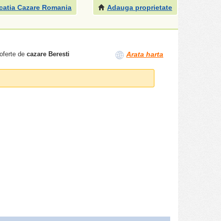
catia Cazare Romania
Adauga proprietate
 oferte de
cazare Beresti
Arata harta