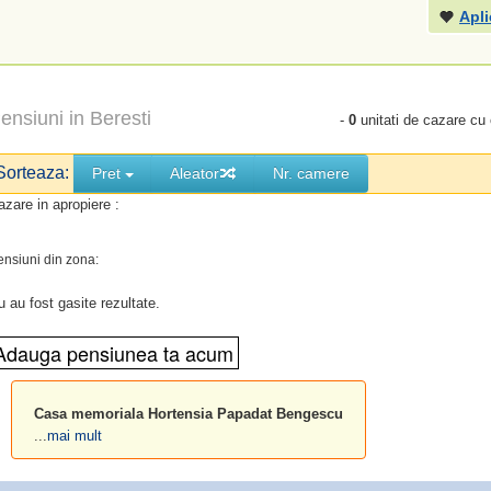
Apli
ensiuni in Beresti
-
0
unitati de cazare cu
Sorteaza:
Pret
Aleator
Nr. camere
azare in apropiere :
ensiuni din zona:
u au fost gasite rezultate.
Casa memoriala Hortensia Papadat Bengescu
...
mai mult