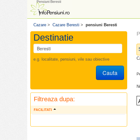
Pensiuni Beresti
Cazare
>
Cazare Beresti
>
pensiuni Beresti
P
Destinatie
C
e.g. localitate, pensiuni, vile sau obiective
Cauta
P
N
Filtreaza dupa:
FACILITATI