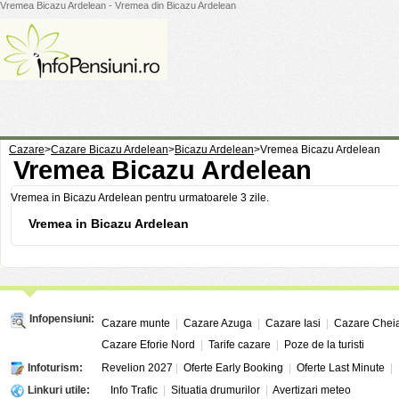
Vremea Bicazu Ardelean - Vremea din Bicazu Ardelean
Cazare
>
Cazare Bicazu Ardelean
>
Bicazu Ardelean
>
Vremea Bicazu Ardelean
Vremea Bicazu Ardelean
Vremea in Bicazu Ardelean pentru urmatoarele 3 zile.
Vremea in Bicazu Ardelean
Infopensiuni:
Cazare munte
|
Cazare Azuga
|
Cazare Iasi
|
Cazare Chei
Cazare Eforie Nord
|
Tarife cazare
|
Poze de la turisti
Infoturism:
Revelion 2027
|
Oferte Early Booking
|
Oferte Last Minute
|
Linkuri utile:
Info Trafic
|
Situatia drumurilor
|
Avertizari meteo