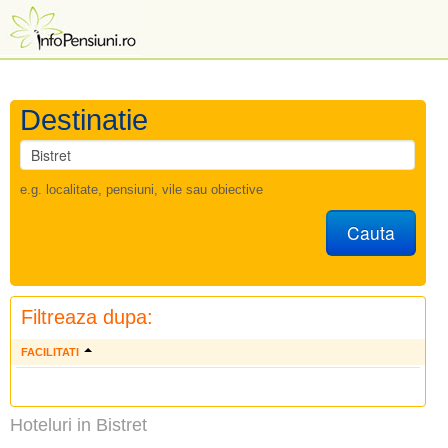
Destinatie
e.g. localitate, pensiuni, vile sau obiective
Cauta
Filtreaza dupa:
FACILITATI
Hoteluri in Bistret