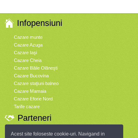
Infopensiuni
Cazare munte
Cazare Azuga
Cazare Iaşi
Cazare Cheia
Cazare Băile Olăneşti
Cazare Bucovina
Cazare staţiuni balneo
Cazare Mamaia
Cazare Eforie Nord
Tarife cazare
Parteneri
Vremea
Acest site foloseste cookie-uri. Navigand in