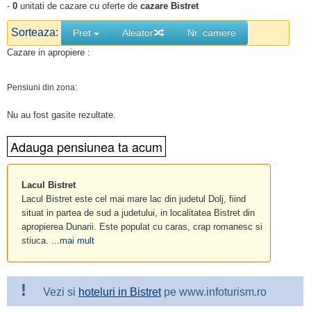
-
0
unitati de cazare cu oferte de
cazare Bistret
Sorteaza:
Pret
Aleator
Nr. camere
Cazare in apropiere :
Pensiuni din zona:
Nu au fost gasite rezultate.
Lacul Bistret
Lacul Bistret este cel mai mare lac din judetul Dolj, fiind
situat in partea de sud a judetului, in localitatea Bistret din
apropierea Dunarii. Este populat cu caras, crap romanesc si
stiuca. ...
mai mult
!
Vezi si
hoteluri in Bistret
pe www.infoturism.ro