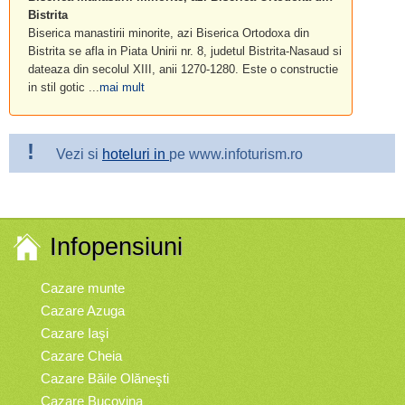
Bistrita
Biserica manastirii minorite, azi Biserica Ortodoxa din
Bistrita se afla in Piata Unirii nr. 8, judetul Bistrita-Nasaud si
dateaza din secolul XIII, anii 1270-1280. Este o constructie
in stil gotic ...
mai mult
!
Vezi si
hoteluri in
pe www.infoturism.ro
Infopensiuni
Cazare munte
Cazare Azuga
Cazare Iaşi
Cazare Cheia
Cazare Băile Olăneşti
Cazare Bucovina