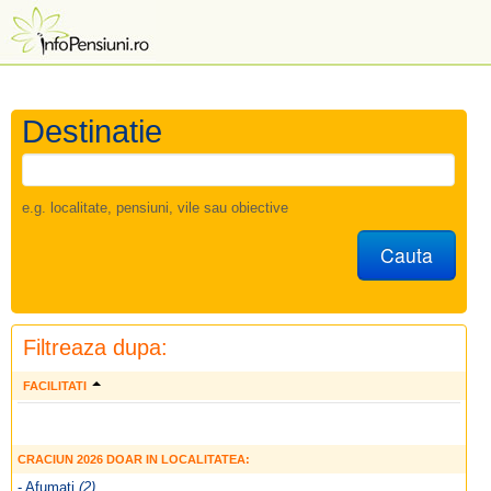
Destinatie
e.g. localitate, pensiuni, vile sau obiective
Cauta
Filtreaza dupa:
FACILITATI
CRACIUN 2026 DOAR IN LOCALITATEA:
- Afumati
(2)