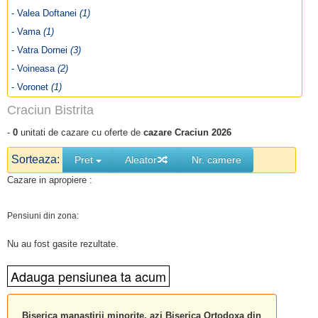
- Valea Doftanei
(1)
- Vama
(1)
- Vatra Dornei
(3)
- Voineasa
(2)
- Voronet
(1)
Craciun Bistrita
-
0
unitati de cazare cu oferte de
cazare Craciun 2026
Sorteaza:
Pret
Aleator
Nr. camere
Cazare in apropiere :
Pensiuni din zona:
Nu au fost gasite rezultate.
Biserica manastirii minorite, azi Biserica Ortodoxa din