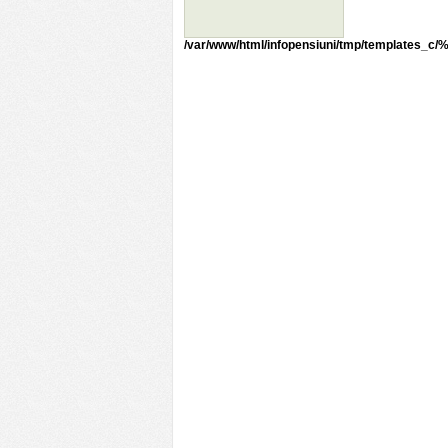
/var/www/html/infopensiuni/tmp/templates_c