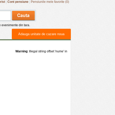
rist
|
Cont pensiune
|
Pensiunile mele favorite (0)
de evenimente din tara.
Adauga unitate de cazare noua
Warning
: Illegal string offset 'nume' in