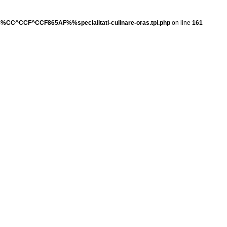
/%%CC^CCF^CCF865AF%%specialitati-culinare-oras.tpl.php
on line
161