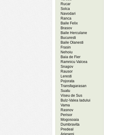
Rucar
Solca
Navodari
Ranca
Baile Felix
Brasov
Baile Herculane
Bucuresti
Baile Olanesti
Frasin
Nehoiu
Baia de Fier
Ramnicu Valcea
Snagov
Rausor
Leresti
Pojorata
Transfagarasan
Suatu
Viseu de Sus
Bulz-Valea Iadului
Vama
Rasnov
Perisor
Mogosoaia
Dumbravita
Predeal
Arieseni