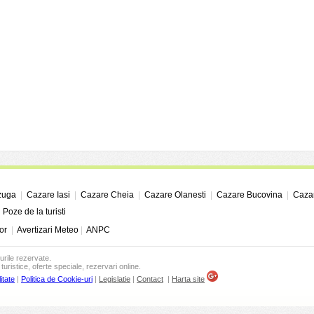
zuga
|
Cazare Iasi
|
Cazare Cheia
|
Cazare Olanesti
|
Cazare Bucovina
|
Cazar
|
Poze de la turisti
or
|
Avertizari Meteo
|
ANPC
urile rezervate.
turistice, oferte speciale, rezervari online.
itate
|
Politica de Cookie-uri
|
Legislatie
|
Contact
|
Harta site