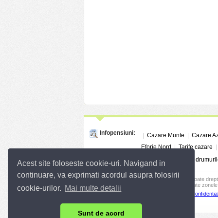
Infopensiuni:
|
Cazare Munte
|
Cazare A
Eforie Nord
|
Tarife cazare
Linkuri utile:
Info Trafic
|
Situatia drumuril
Acest site foloseste cookie-uri. Navigand in
continuare, va exprimati acordul asupra folosirii
© 2004 - 2026
SC InfoTurism Media SRL.
Toate drept
Infopensiuni.ro va ofera pensiuni si vile din toate zonele 
cookie-urilor.
Mai multe detalii
Termenii si conditiile de utilizare
|
Politica de Confidential
Sunt de acord