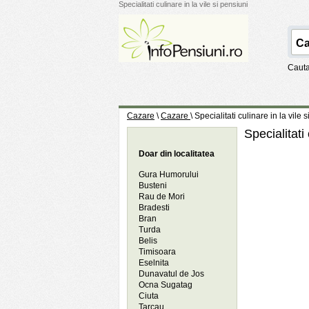
Specialitati culinare in la vile si pensiuni
Cauta
Cazare
\
Cazare
\ Specialitati culinare in la vile 
Specialitati 
Doar din localitatea
Gura Humorului
Busteni
Rau de Mori
Bradesti
Bran
Turda
Belis
Timisoara
Eselnita
Dunavatul de Jos
Ocna Sugatag
Ciuta
Tarcau