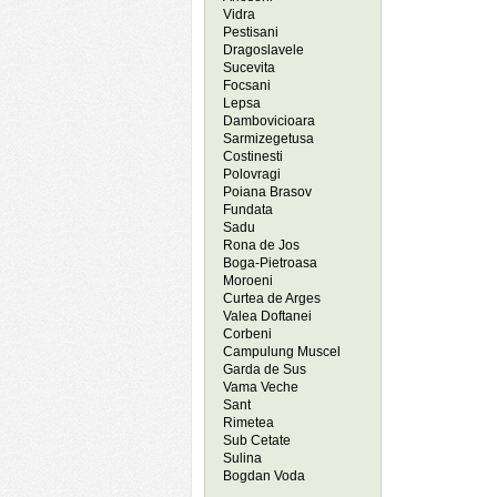
Vidra
Pestisani
Dragoslavele
Sucevita
Focsani
Lepsa
Dambovicioara
Sarmizegetusa
Costinesti
Polovragi
Poiana Brasov
Fundata
Sadu
Rona de Jos
Boga-Pietroasa
Moroeni
Curtea de Arges
Valea Doftanei
Corbeni
Campulung Muscel
Garda de Sus
Vama Veche
Sant
Rimetea
Sub Cetate
Sulina
Bogdan Voda