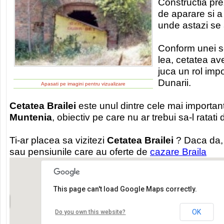
Constructia pre
de aparare si a
unde astazi se a
Conform unei sc
lea, cetatea av
juca un rol imp
Dunarii.
Apasati pe imagini pentru vizualizare
Cetatea Brailei
este unul dintre cele mai important
Muntenia
, obiectiv pe care nu ar trebui sa-l ratati 
Ti-ar placea sa vizitezi
Cetatea Brailei
? Daca da, 
sau pensiunile care au oferte de
cazare Braila