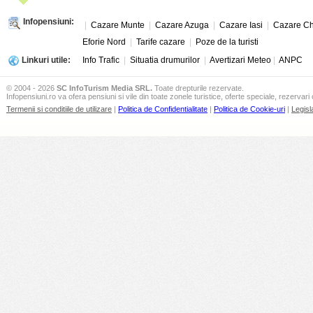
Infopensiuni:
|
Cazare Munte
|
Cazare Azuga
|
Cazare Iasi
|
Cazare Ch
Eforie Nord
|
Tarife cazare
|
Poze de la turisti
Linkuri utile:
Info Trafic
|
Situatia drumurilor
|
Avertizari Meteo
|
ANPC
© 2004 - 2026
SC InfoTurism Media SRL.
Toate drepturile rezervate.
Infopensiuni.ro va ofera pensiuni si vile din toate zonele turistice, oferte speciale, rezervari 
Termenii si conditiile de utilizare
|
Politica de Confidentialitate
|
Politica de Cookie-uri
|
Legisl