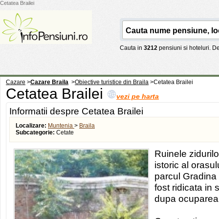
Cetatea Brailei
Cauta in
3212
pensiuni si hoteluri. 
Cazare
>
Cazare Braila
>
Obiective turistice din Braila
>
Cetatea Brailei
Cetatea Brailei
vezi pe harta
Informatii despre Cetatea Brailei
Localizare:
Muntenia
>
Braila
Subcategorie:
Cetate
Ruinele zidurilor
istoric al orasul
parcul Gradina
fost ridicata in 
dupa ocuparea o