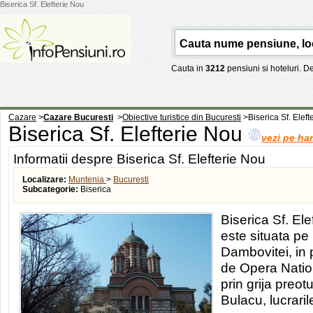
Biserica Sf. Elefterie Nou
Cauta in
3212
pensiuni si hoteluri. 
Cazare
>
Cazare Bucuresti
>
Obiective turistice din Bucuresti
>
Biserica Sf. Elef
Biserica Sf. Elefterie Nou
vezi pe har
Informatii despre Biserica Sf. Elefterie Nou
Localizare:
Muntenia
>
Bucuresti
Subcategorie:
Biserica
Biserica Sf. Ele
este situata pe 
Dambovitei, in p
de Opera Nation
prin grija preot
Bulacu, lucrari