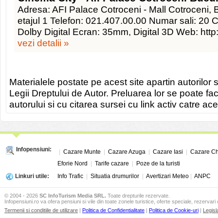
Adresa: AFI Palace Cotroceni - Mall Cotroceni, B-
etajul 1 Telefon: 021.407.00.00 Numar sali: 20 
Dolby Digital Ecran: 35mm, Digital 3D Web: http:
vezi detalii »
Materialele postate pe acest site apartin autorilor s
Legii Dreptului de Autor. Preluarea lor se poate fa
autorului si cu citarea sursei cu link activ catre ace
Infopensiuni:
|
Cazare Munte
|
Cazare Azuga
|
Cazare Iasi
|
Cazare Ch
Eforie Nord
|
Tarife cazare
|
Poze de la turisti
Linkuri utile:
Info Trafic
|
Situatia drumurilor
|
Avertizari Meteo
|
ANPC
© 2004 - 2026
SC InfoTurism Media SRL.
Toate drepturile rezervate.
Infopensiuni.ro va ofera pensiuni si vile din toate zonele turistice, oferte speciale, rezervari 
Termenii si conditiile de utilizare
|
Politica de Confidentialitate
|
Politica de Cookie-uri
|
Legisl