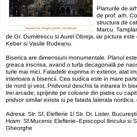
Planurile de arh
de prof. arh. Co
structura de ca
Marcu. Tamplari
Apasati pe imagini pentru vizualizare
de Gr. Dumitrescu si Aurel Obreja, iar pictura este e
Keber si Vasile Rudeanu.
Biserica are dimensiuni monumentale. Planul este
greaca inscrisa, avand o turla decagonală pe naos
turle mai mici. Fatadele exprima in exterior, atat imp
interioara a bisericii. Cea sudica este in mare pa
de nord şi vest. Pridvorul deschis la intrarea în bi
trei arcade, sprijinite pe coloane din piatra cu capi
pridvor similar exista si pe fatada laterala nordica, 
Adresa: Str. Sf. Elefterie 1/ Str. Dr. Lister, Bucureşti
Hram: Sf.Mucenic Elefterie–Episcopul Iliricului si
Gheorghe