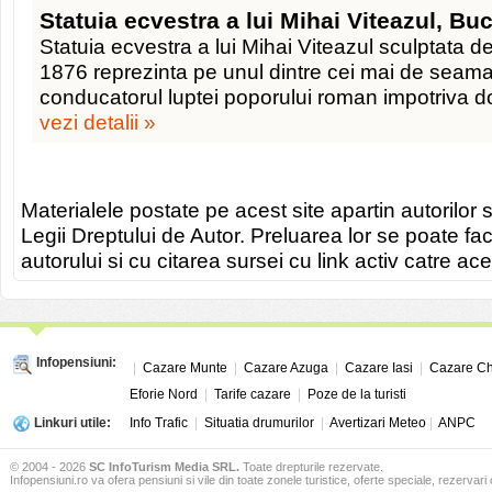
Statuia ecvestra a lui Mihai Viteazul, Bu
Statuia ecvestra a lui Mihai Viteazul sculptata de
1876 reprezinta pe unul dintre cei mai de seam
conducatorul luptei poporului roman impotriva d
vezi detalii »
Materialele postate pe acest site apartin autorilor s
Legii Dreptului de Autor. Preluarea lor se poate fa
autorului si cu citarea sursei cu link activ catre ace
Infopensiuni:
|
Cazare Munte
|
Cazare Azuga
|
Cazare Iasi
|
Cazare Ch
Eforie Nord
|
Tarife cazare
|
Poze de la turisti
Linkuri utile:
Info Trafic
|
Situatia drumurilor
|
Avertizari Meteo
|
ANPC
© 2004 - 2026
SC InfoTurism Media SRL.
Toate drepturile rezervate.
Infopensiuni.ro va ofera pensiuni si vile din toate zonele turistice, oferte speciale, rezervari 