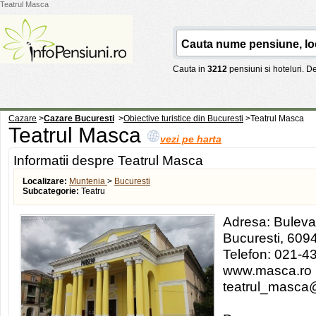
Teatrul Masca
Cauta in
3212
pensiuni si hoteluri. 
Cazare
>
Cazare Bucuresti
>
Obiective turistice din Bucuresti
>
Teatrul Masca
Teatrul Masca
vezi pe harta
Informatii despre Teatrul Masca
Localizare:
Muntenia
>
Bucuresti
Subcategorie:
Teatru
Adresa: Bulevard
Bucuresti, 609
Telefon: 021-
www.masca.ro
teatrul_masc