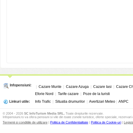
Infopensiuni:
|
Cazare Munte
|
Cazare Azuga
|
Cazare Iasi
|
Cazare Ch
Eforie Nord
|
Tarife cazare
|
Poze de la turisti
Linkuri utile:
Info Trafic
|
Situatia drumurilor
|
Avertizari Meteo
|
ANPC
© 2004 - 2026
SC InfoTurism Media SRL.
Toate drepturile rezervate.
Infopensiuni.ro va ofera pensiuni si vile din toate zonele turistice, oferte speciale, rezervari 
Termenii si conditiile de utilizare
|
Politica de Confidentialitate
|
Politica de Cookie-uri
|
Legisl