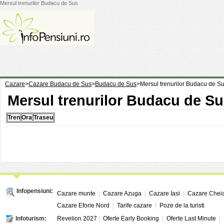
Mersul trenurilor Budacu de Sus
Cazare
>
Cazare Budacu de Sus
>
Budacu de Sus
>
Mersul trenurilor Budacu de S
Mersul trenurilor Budacu de S
Tren
Ora
Traseu
Infopensiuni:
Cazare munte
|
Cazare Azuga
|
Cazare Iasi
|
Cazare Chei
Cazare Eforie Nord
|
Tarife cazare
|
Poze de la turisti
Infoturism:
Revelion 2027
|
Oferte Early Booking
|
Oferte Last Minute
|