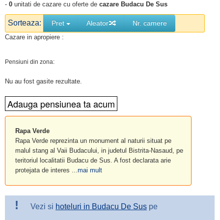
-
0
unitati de cazare cu oferte de
cazare Budacu De Sus
Sorteaza:
Pret
Aleator
Nr. camere
Cazare in apropiere :
Pensiuni din zona:
Nu au fost gasite rezultate.
Rapa Verde
Rapa Verde reprezinta un monument al naturii situat pe
malul stang al Vaii Budacului, in judetul Bistrita-Nasaud, pe
teritoriul localitatii Budacu de Sus. A fost declarata arie
protejata de interes ...
mai mult
!
Vezi si
hoteluri in Budacu De Sus
pe