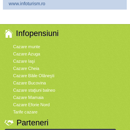
www.infoturism.ro
Infopensiuni
Cazare munte
Cazare Azuga
Cazare Iaşi
Cazare Cheia
Cazare Băile Olăneşti
Cazare Bucovina
Cazare staţiuni balneo
Cazare Mamaia
Cazare Eforie Nord
Tarife cazare
Parteneri