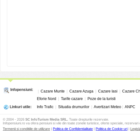
Infopensiuni:
|
Cazare Munte
|
Cazare Azuga
|
Cazare Iasi
|
Cazare Ch
Eforie Nord
|
Tarife cazare
|
Poze de la turisti
Linkuri utile:
Info Trafic
|
Situatia drumurilor
|
Avertizari Meteo
|
ANPC
© 2004 - 2026
SC InfoTurism Media SRL.
Toate drepturile rezervate.
Infopensiuni.ro va ofera pensiuni si vile din toate zonele turistice, oferte speciale, rezervari 
Termenii si conditiile de utilizare
|
Politica de Confidentialitate
|
Politica de Cookie-uri
|
Legisl