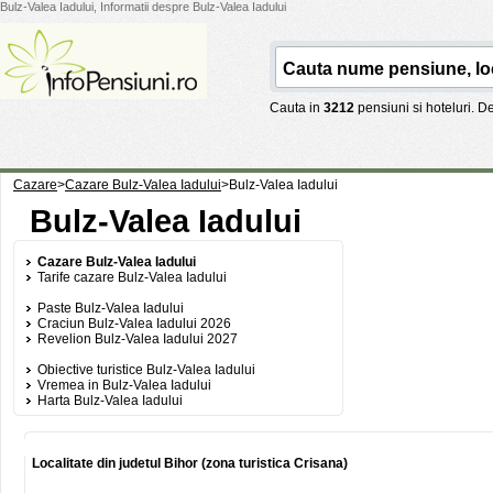
Bulz-Valea Iadului, Informatii despre Bulz-Valea Iadului
Cauta in
3212
pensiuni si hoteluri. 
Cazare
>
Cazare Bulz-Valea Iadului
>
Bulz-Valea Iadului
Bulz-Valea Iadului
Cazare Bulz-Valea Iadului
Tarife cazare Bulz-Valea Iadului
Paste Bulz-Valea Iadului
Craciun Bulz-Valea Iadului 2026
Revelion Bulz-Valea Iadului 2027
Obiective turistice Bulz-Valea Iadului
Vremea in Bulz-Valea Iadului
Harta Bulz-Valea Iadului
Localitate din judetul Bihor (zona turistica Crisana)