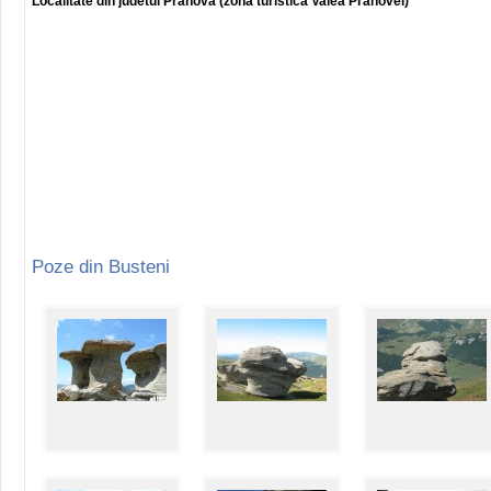
Localitate din judetul Prahova (zona turistica Valea Prahovei)
Poze din Busteni
Statiunea Busteni este situata pe Valea Prahovei la altitudinea de 850 m, la 
invecineaza, la nord, cu Azuga si Predeal, iar la sud cu Sinaia.
Statiunea Busteni reprezinta locul ideal de petrecere a concediului sau a vaca
cadru montan.
In Busteni aveti posibilitati variate pentru practicarea turismului: drumetii mon
la cabane etc. Busteni-ul cuprinde si o diversificata baza de cazare (hoteluri, 
Daca doriti sa admirati cele doua formaţiuni stâncoase neobişnuite precum Sfi
Hotelul Silva pana pePlatoul Bucegilor.
Daca vremea este frumoasa, si doriti sa admirati privelişti minunate înspre Val