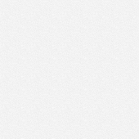
Busteni - Varful Omu prin Poiana Izvoarelor
6 – 7 ore, marcaj banda rosie
Busteni - Cabana Piatra Arsa prin Valea Urlatorilor
4 - 4 ½ ore, marcaj triunghi albastru
Busteni - Plaiul Munticelu - Poiana Costilei - Valea Cerbulu
6 - 7 ore, traseu accesibil vara;marcaj triunghi rosu si banda galbena.
Busteni - Cabana Gura Dihamului - Cabana Diham
2 ½ ore, drum carosabil si poteca,marcaj triunghi albastru.
Busteni - Cantonul Jepi - Cabana Piatra Arsa
3 ½ ore, traseu accesibil vara, marcaj triunghi albastru
Partii de schi Busteni
Boncu
grad de dificultate: greu, lungime: 1600 m, zapada artificiala: nu, nocturna: nu
Busteni – Gura Diham
grad de dificultate: usor, lungime: 4000 m, zapada artificiala: nu, nocturna: nu
Valea Gaura:
grad de dificultate: usor, lungime: 800 m, zapada artificiala: nu, nocturna: nu
Cabana Omu
grad de dificultate: greu, lungime:1500 m, zapada artificiala: nu, nocturna: nu
Partii de ski Busteni
Staţiunea Busteni oferă posibilitatea practicării sporturilor de iarna, mai ales
pârtii de ski cu diferite grade de dificultate. Pentru schiorii începători, ca şi 
poalele muntelui Zamora.