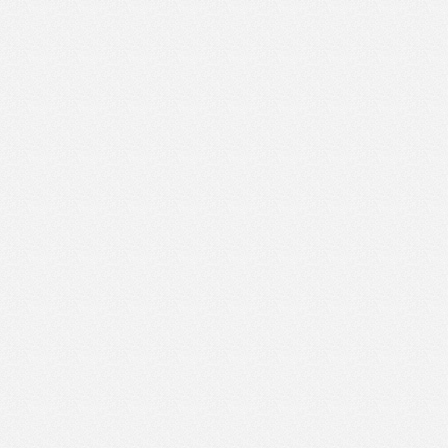
Cai de acces Busteni
Cum ajungi in Busteni
acces feroviar: - intre Sinaia (8 km) si Brasov (37 km) - Gara Busteni ;
acces rutier: - DN 1(E 60), intre Sinaia (8 km) si Brasov (37 km, dinspre Ras