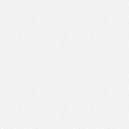
Schiorii avansati pot utiliza pârtiile de pe platoul Bucegi, împrejurimile caba
experientă sunt indicate pârtiile din masivul Caraiman, cele de pe valea Ialom
Partia Kalinderu este una dintre cele mai moderne partii din tara. Partia de la
telescaun produsa in Italia care asigura transportul pe cablu pana la punctul 
abundenta
Busteni – instalatii de transport pe cablu
Telescaun Kalinderu: lungime linie:1070 m, diferenta de nivel 295 m, capacit
Telecabina Busteni – Babele: lungime linie: 4350 m, diferenta de nivel 1227 m
Telecabina Babele – Piatra Arsa: lungime linie: 2543 m, diferenta de nivel 56
ora
Valea Cerbului
grad de dificultate: greu, lungime: 3000 m, zapada artificiala: da, nocturna: da
Silva
grad de dificultate: usor, lungime: 400 m, zapada artificiala: nu, nocturna: nu
Costila – Caraiman
grad de dificultate: greu, lungime: 400 m, zapada artificiala: nu, nocturna: nu
Babele – Pestera:
grad de dificultate: mediu, lungime: 3000 m, zapada artificiala: nu, nocturna: 
Piatra Arsa
grad de dificultate: usor, lungime: 300 m, zapada artificiala: nu, nocturna: nu
Cabana Babele
grad de dificultate: usor, lungime: 400 m, zapada artificiala: nu, nocturna: nu
Kalinderu
grad de dificultate: mediu, lungime: 1500m, zapada artificiala: da, nocturna: n