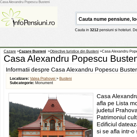
Casa Alexandru Popescu Busteni
Cauta in
3212
pensiuni si hoteluri. 
Cazare
>
Cazare Busteni
>
Obiective turistice din Busteni
>
Casa Alexandru Pop
Casa Alexandru Popescu Buste
Informatii despre Casa Alexandru Popescu Busten
Localizare:
Valea Prahovei
>
Busteni
Subcategorie:
Monument
Casa Alexandru
afla pe Lista m
judetul Prahova
Patrimoniul cul
Edificiul datea
si se afla intr-