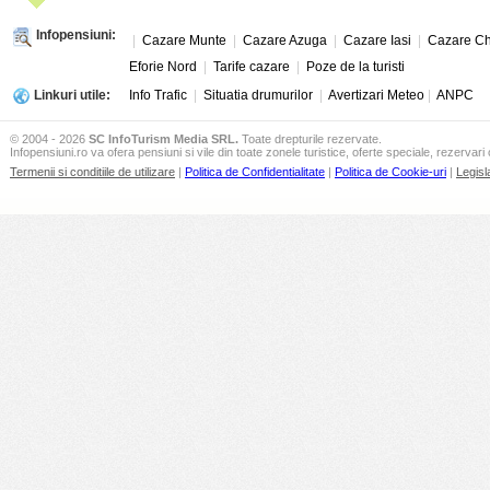
Infopensiuni:
|
Cazare Munte
|
Cazare Azuga
|
Cazare Iasi
|
Cazare Ch
Eforie Nord
|
Tarife cazare
|
Poze de la turisti
Linkuri utile:
Info Trafic
|
Situatia drumurilor
|
Avertizari Meteo
|
ANPC
© 2004 - 2026
SC InfoTurism Media SRL.
Toate drepturile rezervate.
Infopensiuni.ro va ofera pensiuni si vile din toate zonele turistice, oferte speciale, rezervari 
Termenii si conditiile de utilizare
|
Politica de Confidentialitate
|
Politica de Cookie-uri
|
Legisl