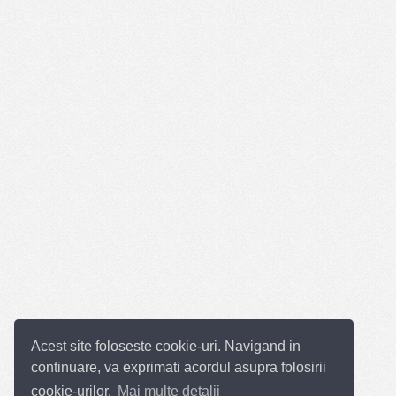
Acest site foloseste cookie-uri. Navigand in
continuare, va exprimati acordul asupra folosirii
cookie-urilor.
Mai multe detalii