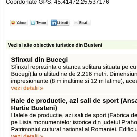
Coordonate GPS: 45.41472,25.537176
Yahoo
Twitter
Linkedin
Email
Vezi si alte obiective turistice din Busteni
Sfinxul din Bucegi
Sfinxul reprezinta o stanca solitara situata pe c
Bucegi),la o altitudine de 2.216 metri. Dimensiuni
impresionante (8 m inaltime si 12 m latime), ace
vezi detalii »
Hale de productie, azi sali de sport (Ans
Hartie Busteni)
Halele de productie, azi sali de sport (Fabrica de
pe Lista monumentelor istorice din judetul Praho
Patrimoniul cultural national al Romaniei. Edificiu
vezi detalii »