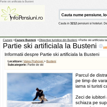
Partie ski artificiala la Busteni
Cauta in
3212
pensiuni si hoteluri. 
Cazare
>
Cazare Busteni
>
Obiective turistice din Busteni
>
Partie ski artificiala 
Partie ski artificiala la Busteni
ve
Informatii despre Partie ski artificiala la Busteni
Localizare:
Valea Prahovei
>
Busteni
Subcategorie:
Partie de ski
Parcul de distr
pe timp de vara 
iarna si turisti
Zeci de iubitori 
schiaza pe supr