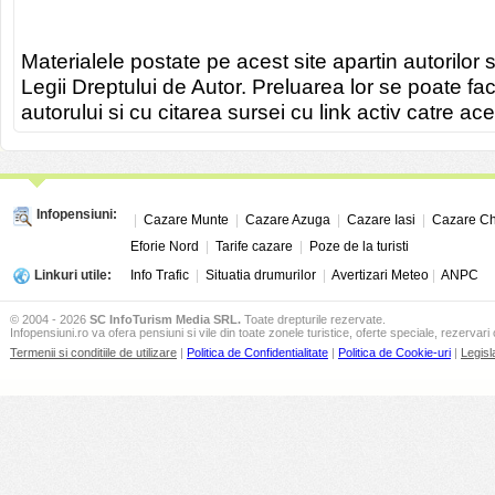
Materialele postate pe acest site apartin autorilor s
Legii Dreptului de Autor. Preluarea lor se poate fa
autorului si cu citarea sursei cu link activ catre ace
Infopensiuni:
|
Cazare Munte
|
Cazare Azuga
|
Cazare Iasi
|
Cazare Ch
Eforie Nord
|
Tarife cazare
|
Poze de la turisti
Linkuri utile:
Info Trafic
|
Situatia drumurilor
|
Avertizari Meteo
|
ANPC
© 2004 - 2026
SC InfoTurism Media SRL.
Toate drepturile rezervate.
Infopensiuni.ro va ofera pensiuni si vile din toate zonele turistice, oferte speciale, rezervari 
Termenii si conditiile de utilizare
|
Politica de Confidentialitate
|
Politica de Cookie-uri
|
Legisl